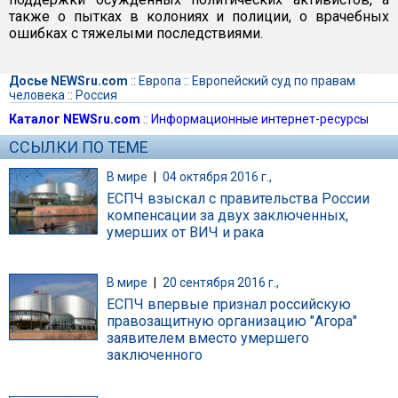
также о пытках в колониях и полиции, о врачебных
ошибках с тяжелыми последствиями.
Досье NEWSru.com
::
Европа
::
Европейский суд по правам
человека
::
Россия
Каталог NEWSru.com
::
Информационные интернет-ресурсы
ССЫЛКИ ПО ТЕМЕ
В мире
|
04 октября 2016 г.,
ЕСПЧ взыскал с правительства России
компенсации за двух заключенных,
умерших от ВИЧ и рака
В мире
|
20 сентября 2016 г.,
ЕСПЧ впервые признал российскую
правозащитную организацию "Агора"
заявителем вместо умершего
заключенного