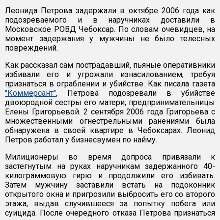
Леонида Петрова задержали в октябре 2006 года как
подозреваемого и в наручниках доставили в
Московское РОВД Чебоксар. По словам очевидцев, на
момент задержания у мужчины не было телесных
повреждений.
Как рассказал сам пострадавший, пьяные оперативники
избивали его и угрожали изнасилованием, требуя
признаться в ограблении и убийстве. Как писала газета
"Коммерсант"
, Петрова подозревали в убийстве
двоюродной сестры его матери, предпринимательницы
Елены Григорьевой. 2 сентября 2006 года Григорьева с
множественными огнестрельными ранениями была
обнаружена в своей квартире в Чебоксарах. Леонид
Петров работал у бизнесвумен по найму.
Милиционеры во время допроса привязали к
застегнутым на руках наручникам задержанного 40-
килограммовую гирю и продолжили его избивать.
Затем мужчину заставили встать на подоконник
открытого окна и пригрозили выбросить его со второго
этажа, выдав случившееся за попытку побега или
суицида. После очередного отказа Петрова признаться