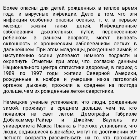
Более опасны для детей, рожденных в теплое время
года, и вирусные инфекции. Дело в том, что эти
инфекции особенно опасны осенью, т. е. в первые
месяцы жизни таких детей. Инфекционные
заболевания дыхательных путей, перенесенные
ребенком в раннем возрасте, могут вызвать
склонность к хроническим заболеваниям легких в
дальнейшем. При этом младенцы, рожденные зимой, к
наступлению осени успевают немного подрасти и
окрепнуть. Отметим при этом, что, согласно данным
Национального центра статистики здоровья, в период с
1989 по 1997 годы жители Северной Америки,
рожденные в ноябре и умершие из-за патологий
органов дыхания, прожили в среднем на полгода
дольше, чем их рожденные летом сверстники.
Немецкие ученые установили, что люди, рожденные
зимой, проживут в среднем дольше, чем те, кто
появился на свет летом. Демографы Габриэле
Доблхаммер-Райтер и Джеймс Ваупель из
университета Макса Планка в Ростоке установили, что
люди, родившиеся в декабре, могут по достижении 50-
летнего возраста рассчитывать на то, что проживут