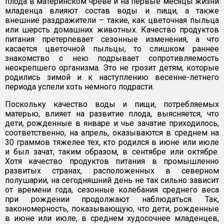
плода в материнском чреве и на первые месяцы жизни
младенца влияют состав воды и пищи, а также
внешние раздражители – такие, как цветочная пыльца
или шерсть домашних животных. Качество продуктов
питания претерпевает сезонные изменения, а что
касается цветочной пыльцы, то слишком раннее
знакомство с нею подрывает сопротивляемость
неокрепшего организма. Это не грозит детям, которые
родились зимой и к наступлению весенне-летнего
периода успели хоть немного подрасти.
Поскольку качество воды и пищи, потребляемых
матерью, влияет на развитие плода, выясняется, что
дети, рожденные в январе и чье зачатие приходилось,
соответственно, на апрель, оказываются в среднем на
30 граммов тяжелее тех, кто родился в июне или июле
и был зачат, таким образом, в сентябре или октябре.
Хотя качество продуктов питания в промышленно
развитых странах, расположенных в северном
полушарии, на сегодняшний день не так сильно зависит
от времени года, сезонные колебания среднего веса
при рождении продолжают наблюдаться. Так,
закономерность, показывающую, что дети, рожденные
в июне или июле, в среднем худосочнее младенцев,