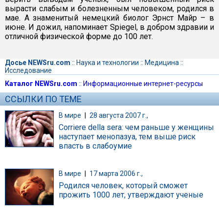
вырасти слабым и болезненным человеком, родился в
мае. А знаменитый немецкий биолог Эрнст Майр – в
июне. И дожил, напоминает Spiegel, в добром здравии и
отличной физической форме до 100 лет.
Досье NEWSru.com
::
Наука и технологии
::
Медицина
::
Исследование
Каталог NEWSru.com
::
Информационные интернет-ресурсы
ССЫЛКИ ПО ТЕМЕ
В мире
|
28 августа 2007 г.,
Corriere della sera: чем раньше у женщины
наступает менопазуа, тем выше риск
впасть в слабоумие
В мире
|
17 марта 2006 г.,
Родился человек, который сможет
прожить 1000 лет, утверждают ученые