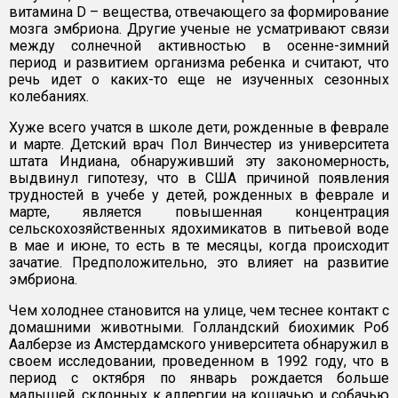
витамина D – вещества, отвечающего за формирование
мозга эмбриона. Другие ученые не усматривают связи
между солнечной активностью в осенне-зимний
период и развитием организма ребенка и считают, что
речь идет о каких-то еще не изученных сезонных
колебаниях.
Хуже всего учатся в школе дети, рожденные в феврале
и марте. Детский врач Пол Винчестер из университета
штата Индиана, обнаруживший эту закономерность,
выдвинул гипотезу, что в США причиной появления
трудностей в учебе у детей, рожденных в феврале и
марте, является повышенная концентрация
сельскохозяйственных ядохимикатов в питьевой воде
в мае и июне, то есть в те месяцы, когда происходит
зачатие. Предположительно, это влияет на развитие
эмбриона.
Чем холоднее становится на улице, чем теснее контакт с
домашними животными. Голландский биохимик Роб
Аалберзе из Амстердамского университета обнаружил в
своем исследовании, проведенном в 1992 году, что в
период с октября по январь рождается больше
малышей, склонных к аллергии на кошачью и собачью