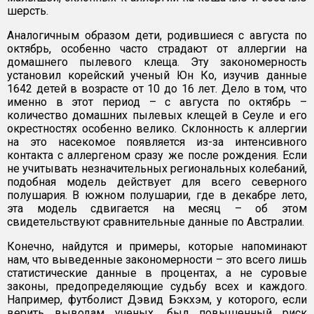
шерсть.
Аналогичным образом дети, родившиеся с августа по
октябрь, особенно часто страдают от аллергии на
домашнего пылевого клеща. Эту закономерность
установил корейский ученый Юн Ко, изучив данные
1642 детей в возрасте от 10 до 16 лет. Дело в том, что
именно в этот период – с августа по октябрь –
количество домашних пылевых клещей в Сеуле и его
окрестностях особенно велико. Склонность к аллергии
на это насекомое появляется из-за интенсивного
контакта с аллергеном сразу же после рождения. Если
не учитывать незначительных региональных колебаний,
подобная модель действует для всего северного
полушария. В южном полушарии, где в декабре лето,
эта модель сдвигается на месяц – об этом
свидетельствуют сравнительные данные по Австралии.
Конечно, найдутся и примеры, которые напоминают
нам, что выведенные закономерности – это всего лишь
статистические данные в процентах, а не суровые
законы, предопределяющие судьбу всех и каждого.
Например, футболист Дэвид Бэкхэм, у которого, если
верить выводам ученых, был повышенный риск