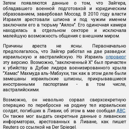
Затем появляются данные о том, что Зайгера,
обладавшего военной подготовкой и юридическим
образованием, завербовал Моссад. В 2010 году власти
Израиля арестовали шпиона и под чужим именем
заключили его в тюрьму "Аялон". Его одиночная камера
находилась в отдельном секторе и исключала
малейшую возможность общения с внешним миром.
Причины ареста не ясны. Первоначально
предполагалось, что Зайгер работал на две разведки:
израильскую и австралийскую. Но Израиль
опроверг
эту версию. Возможно, "заключенный Х" был причастен
к убийству в Дубае лидера военизированного крыла
"Хамас" Махмуда аль-Мабхухи, так как в этом деле были
замешаны израильские шпионы, прикрывавшиеся
иностранными паспортами - в том числе,
австралийскими.
Возможно, он невольно сорвал сверхсекретную
операцию по переброске на родину тел израильских
солдат, погибших в Ливии, об этом в мае сообщал
АВС
.
Он также мог выдать секретные данные о ливанских
информаторах, арестованных в Ливане, как пишет
Reuters со ссылкой на Der Spiegel.