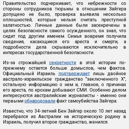
Правительство подчеркивает, что небрежности со
стороны сотрудников тюрьмы в отношении Зайгера
допущено не было, проверка выявила несколько
оплошностей, которые нельзя считать преступной
халатностью. Личные данные были засекречены в
целях безопасности самого осужденного, он знал, что
сидит под другим именем. Семья вовремя получила
сведения, касающиеся его ареста и смерти, а
подробности дела скрываются исключительно в
интересах государственной безопасности.
Из-за строжайшей
секретности
в этой истории по-
прежнему остается больше домыслов, чем фактов.
Официальный Израиль
подтверждает
лишь двойное
австрало-израильское гражданство "заключенного X",
остальную информацию о нем и, главное, о причинах
его ареста, по крохам добывают СМИ. Особенно делом
интересуются австралийские журналисты - именно они
первыми
обнародовали
факт самоубийства Зайгера.
Известно, что 34-летний Бен Зайгер около 10 лет назад
перебрался из Австралии на историческую родину в
Израиль, получил второе гражданство, женился.