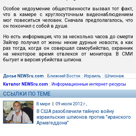
Особое недоумение общественности вызвал тот факт,
что в камере с круглосуточным видеонаблюдением
мог повеситься человек. Сначала предполагалось, что
он покончил с собой в душе.
Но есть информация, что за несколько часов до смерти
Зайгер получил от жены некие дурные новости, а как
раз тогда, когда он совершал самоубийство, охранник
на некоторое время отвлекся от монитора. В СМИ
бытует и версия убийства шпиона.
Досье NEWSru.com
::
Ближний Восток
::
Израиль
::
Шпионаж
Каталог NEWSru.com
::
Информационные интернет-ресурсы
ССЫЛКИ ПО ТЕМЕ
В мире
|
09 июля 2012 г.,
В США разоблачили тайную войну
израильских шпионов против "иранского
Армагеддона"