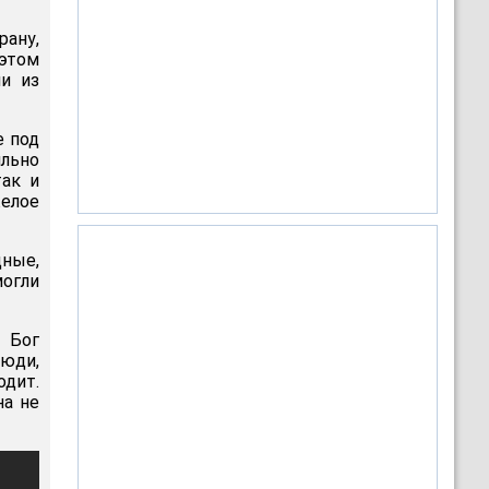
рану,
 этом
ли из
 под
ильно
так и
желое
дные,
могли
й Бог
юди,
одит.
на не