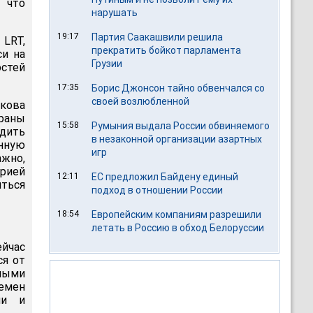
 что
нарушать
19:17
Партия Саакашвили решила
 LRT,
прекратить бойкот парламента
си на
Грузии
остей
17:35
Борис Джонсон тайно обвенчался со
своей возлюбленной
кова
траны
15:58
Румыния выдала России обвиняемого
дить
в незаконной организации азартных
нную
игр
ажно,
арией
12:11
ЕС предложил Байдену единый
ться
подход в отношении России
18:54
Европейским компаниям разрешили
летать в Россию в обход Белоруссии
ейчас
ся от
ными
емен
ии и