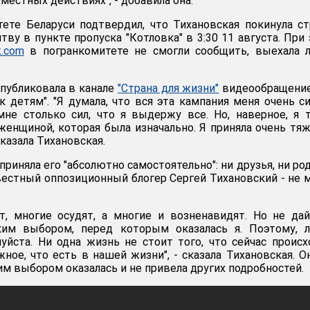
местных действиях", - добавила она.
ете Беларуси подтвердил, что Тихановская покинула ст
ву в пункте пропуска "Котловка" в 3:30 11 августа. При
k.com
в погранкомитете не смогли сообщить, выехала 
публиковала в канале
"Страна для жизни"
видеообращение
к детям". "Я думала, что вся эта кампания меня очень с
мне столько сил, что я выдержу все. Но, наверное, я 
 женщиной, которая была изначально. Я приняла очень тя
сказала Тихановская.
 приняла его "абсолютно самостоятельно": ни друзья, ни ро
звестный оппозиционный блогер Сергей Тихановский - не 
т, многие осудят, а многие и возненавидят. Но не да
ким выбором, перед которым оказалась я. Поэтому, л
луйста. Ни одна жизнь не стоит того, что сейчас происх
ное, что есть в нашей жизни", - сказала Тихановская. О
им выбором оказалась и не привела других подробностей.