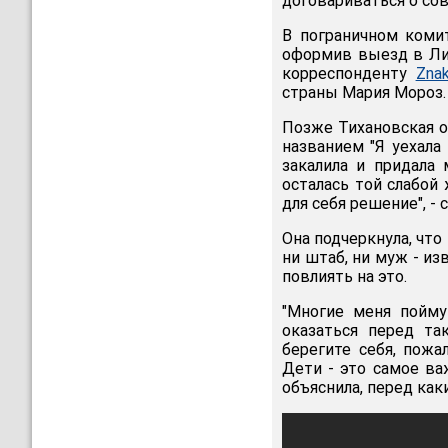
договариваться о сов
В пограничном комит
оформив выезд в Лит
корреспонденту
Zna
страны Мария Мороз.
Позже Тихановская о
названием "Я уехала 
закалила и придала 
осталась той слабой
для себя решение", - 
Она подчеркнула, что
ни штаб, ни муж - и
повлиять на это.
"Многие меня пойму
оказаться перед та
берегите себя, пожа
Дети - это самое важ
объяснила, перед как