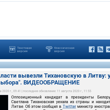
ным предварительным итогам выборов президента Беларуси,
Текстовая
Классическая
версия
версия
ая уехала из страны и находится в Литве. Об этом сообщил в
о получил 80,08% голосов, Светлана Тихановская - 10,09%,
остранных дел Литвы Линас Линкявичюс, добавив, что
осовали 4,6% избирателей. Штаб Тихановской результаты не
ая уехала в Латвию
пасности
 Youtube.com
транных дел Литовской Республики
ia.org
ласти вывезли Тихановскую в Литву: 
 выбора". ВИДЕООБРАЩЕНИЕ
 2020 г., 09:41 | последнее обновление: 11 августа 2020 г., 11:55
Оппозиционный кандидат в президенты Белору
Светлана Тихановская уехала из страны и находи
Литве. Об этом сообщил в
Twitter
министр иностра