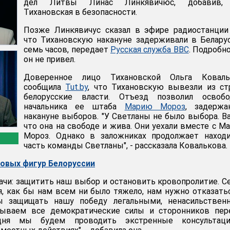
дел Литвы Линас Линкявичюс, добавив,
Тихановская в безопасности.
Позже Линкявичус сказал в эфире радиостанции
что Тихановскую накануне задерживали в Белару
семь часов, передает
Русская служба BBC
. Подробн
он не привел.
Доверенное лицо Тихановской Ольга Коваль
сообщила
Tut.by
, что Тихановскую вывезли из с
белорусские власти. Отъезд позволил освобо
начальника ее штаба
Марию Мороз
, задержа
накануне выборов. "У Светланы не было выбора. В
что она на свободе и жива. Они уехали вместе с М
Мороз. Однако в заложниках продолжает находи
часть команды Светланы", - рассказала Ковалькова.
ковых фигур Белоруссии
дачи: защитить наш выбор и остановить кровопролитие. С
я, как бы нам всем ни было тяжело, нам нужно отказать
ы защищать нашу победу легальными, ненасильствен
зываем все демократические силы и сторонников пер
годня мы будем проводить экстренные консультац