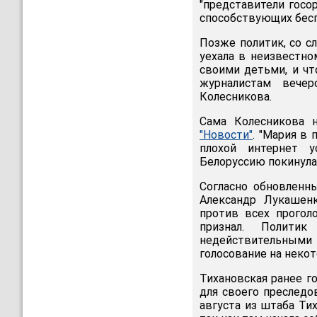
"представители госо
способствующих бес
Позже политик, со сл
уехала в неизвестном
своими детьми, и чт
журналистам вечер
Колесникова.
Сама Колесникова 
"Новости"
. "Мария в 
плохой интернет 
Белоруссию покинула
Согласно обновленн
Александр Лукашенк
против всех прогол
признал. Полити
недействительными
голосование на некот
Тихановская ранее г
для своего преследо
августа из штаба Тих