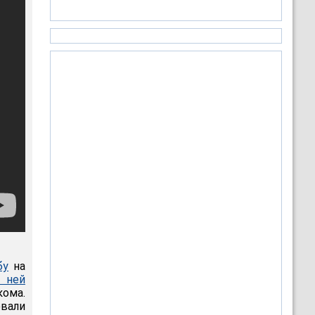
бу
на
с ней
ома.
овали