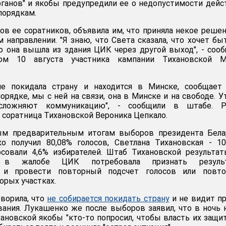
рганов" и якобы предупредили ее о недопустимости дейс
порядкам.
ов ее соратников, объявила им, что приняла некое решен
 направлении. "Я знаю, что Света сказала, что хочет бы
о она вышла из здания ЦИК через другой выход", - соо
ом 10 августа участника кампании Тихановской М
не покидала страну и находится в Минске, сообщае
порядке, мы с ней на связи, она в Минске и на свободе. У
усложняют коммуникацию", - сообщили в штабе. Р
 соратница Тихановской Вероника Цепкало.
ым предварительным итогам выборов президента Белар
о получил 80,08% голосов, Светлана Тихановская - 10
осовали 4,6% избирателей. Штаб Тихановской результа
к в жалобе ЦИК потребовала признать резуль
 и провести повторный подсчет голосов или повто
орых участках.
оворила, что
не собирается покидать страну
и не видит п
вания. Лукашенко же после выборов заявил, что в ночь 
ановской якобы "кто-то попросил, чтобы власть их защит