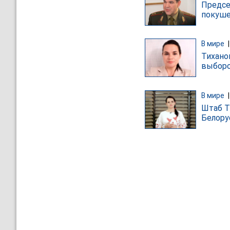
Предсе
покуше
В мире
Тихано
выборо
В мире
Штаб Т
Белору