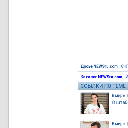
Досье NEWSru.com
::
СН
Каталог NEWSru.com
::
И
ССЫЛКИ ПО ТЕМЕ
В мире
В штаб
В мире