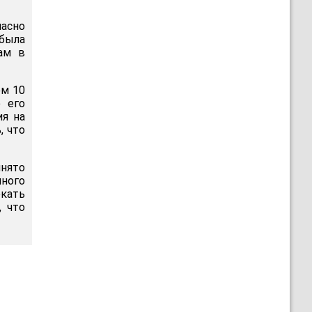
ласно
 была
ам в
ом 10
о его
ия на
, что
нято
ного
екать
, что