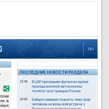
18+
ПОСЛЕДНИЕ НОВОСТИ РАЗДЕЛА
у
22:40
В ЦАР при взрыве фугаса во время
проезда военной автоколонны
погибли трое граждан России
ссии
20:08
Байден намерен поднять тему прав
тся в
человека на июньской встрече с
нных
Путиным и не позволит ему их