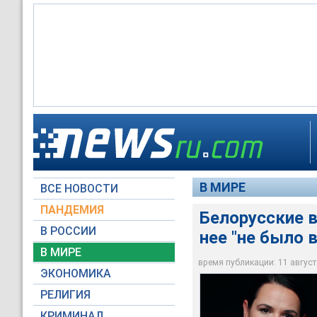
Согласно обновлен
Светлана Тихановск
Александр Лукашенк
Twitter министр ин
против всех прогол
Светлана Тихановск
Тихановская в безо
признал
В МИРЕ
ВСЕ НОВОСТИ
Страна для жизни /
Министерство инос
Homoatrox / wikimed
ПАНДЕМИЯ
Белорусские в
В РОССИИ
нее "не было
В МИРЕ
время публикации: 11 августа
ЭКОНОМИКА
РЕЛИГИЯ
КРИМИНАЛ