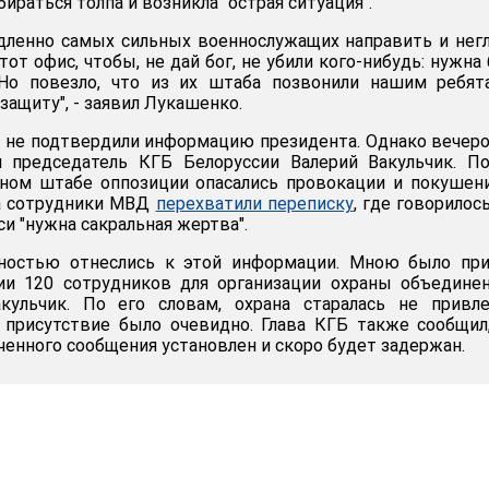
бираться толпа и возникла "острая ситуация".
дленно самых сильных военнослужащих направить и нег
тот офис, чтобы, не дай бог, не убили кого-нибудь: нужна
 Но повезло, что из их штаба позвонили нашим ребят
защиту", - заявил Лукашенко.
 не подтвердили информацию президента. Однако вечер
л председатель КГБ Белоруссии Валерий Вакульчик. П
нном штабе оппозиции опасались провокации и покушен
 а сотрудники МВД
перехватили переписку
, где говорилось
си "нужна сакральная жертва".
ностью отнеслись к этой информации. Мною было при
и 120 сотрудников для организации охраны объединен
акульчик. По его словам, охрана старалась не привл
 присутствие было очевидно. Глава КГБ также сообщил
ченного сообщения установлен и скоро будет задержан.