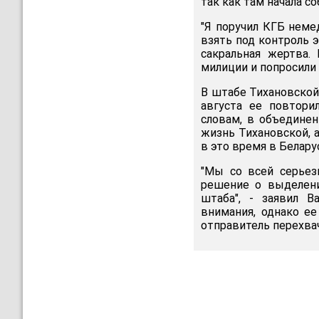
так как там начала со
"Я поручил КГБ неме
взять под контроль э
сакральная жертва.
милиции и попросили 
В штабе Тихановской
августа ее повтори
словам, в объедине
жизнь Тихановской,
в это время в Белару
"Мы со всей серьез
решение о выделени
штаба", - заявил В
внимания, однако ее
отправитель перехва