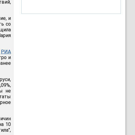
твий,
ие, и
ть со
бщила
ария
т
РИА
тро и
анее
уси,
,09%,
ты не
таты
рное
ричин
на 10
ила",