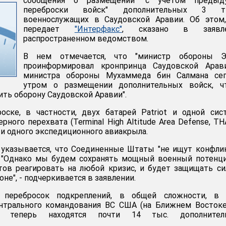
сообщения о размещении "с учетом предыд
переброски войск" дополнительных 3 т
военнослужащих в Саудовской Аравии. Об этом,
передает
"Интерфакс"
, сказано в заявле
распространенном ведомством.
В нем отмечается, что "министр обороны Э
проинформировал кронпринца Саудовской Арав
министра обороны Мухаммеда бин Салмана сег
утром о размещении дополнительных войск, ч
ить оборону Саудовской Аравии".
оске, в частности, двух батарей Patriot и одной си
ного перехвата (Terminal High Altitude Area Defense, TH
 и одного экспедиционного авиакрыла.
 указывается, что Соединенные Штаты "не ищут конфли
 "Однако мы будем сохранять мощный военный потенци
тов реагировать на любой кризис, и будет защищать с
не", - подчеркивается в заявлении.
перебросок подкреплений, в общей сложности, в 
нтрального командования ВС США (на Ближнем Востоке
) теперь находятся почти 14 тыс. дополнител