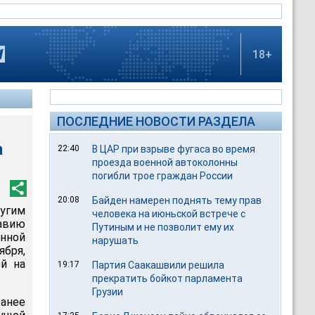
18+
ПОСЛЕДНИЕ НОВОСТИ РАЗДЕЛА
а
22:40
В ЦАР при взрыве фугаса во время
проезда военной автоколонны
погибли трое граждан России
20:08
Байден намерен поднять тему прав
угим
человека на июньской встрече с
равию
Путиным и не позволит ему их
енной
нарушать
бря,
ой на
19:17
Партия Саакашвили решила
прекратить бойкот парламента
Грузии
анее