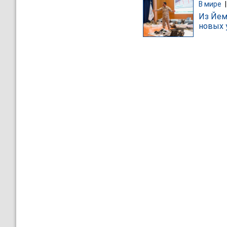
В мире
Из Йем
новых 