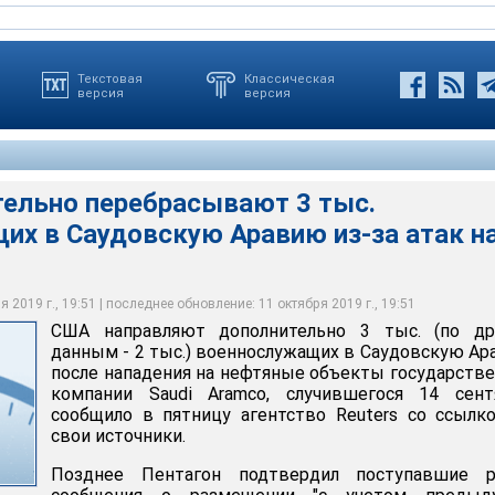
Текстовая
Классическая
версия
версия
ельно перебрасывают 3 тыс.
их в Саудовскую Аравию из-за атак н
ые на авиабазе принца Султана в Саудовской Аравии, июнь 2019
ые на авиабазе принца Султана в Саудовской Аравии, июнь 2019
 2019 г., 19:51 | последнее обновление: 11 октября 2019 г., 19:51
 by Senior Airman Sean Campbell / DVIDS
 by Senior Airman Sean Campbell / DVIDS
США направляют дополнительно 3 тыс. (по др
данным - 2 тыс.) военнослужащих в Саудовскую А
после нападения на нефтяные объекты государств
компании Saudi Aramco, случившегося 14 сентя
сообщило в пятницу агентство Reuters со ссылк
свои источники.
Позднее Пентагон подтвердил поступавшие р