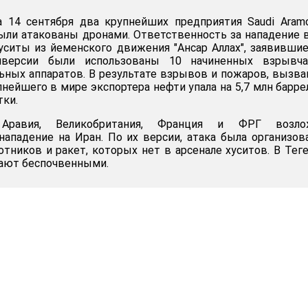
а 14 сентября два крупнейших предприятия Saudi Aram
были атакованы дронами. Ответственность за нападение 
уситы из йеменского движения "Ансар Аллах", заявившие
версии были использованы 10 начиненных взрывча
ьных аппаратов. В результате взрывов и пожаров, вызв
нейшего в мире экспортера нефти упала на 5,7 млн барре
тки.
Аравия, Великобритания, Франция и ФРГ возло
нападение на Иран. По их версии, атака была организов
тников и ракет, которых нет в арсенале хуситов. В Тег
вают беспочвенными.