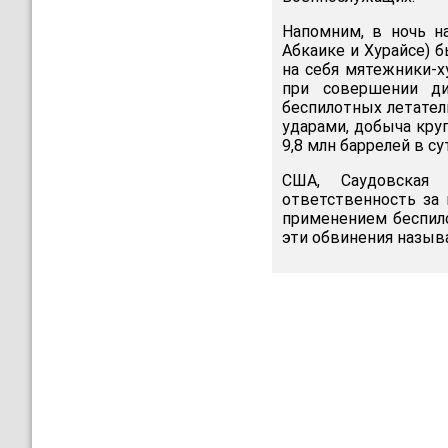
Напомним, в ночь н
Абкаике и Хурайсе) 
на себя мятежники-х
при совершении ди
беспилотных летател
ударами, добыча круп
9,8 млн баррелей в су
США, Саудовская 
ответственность за 
применением беспило
эти обвинения назы