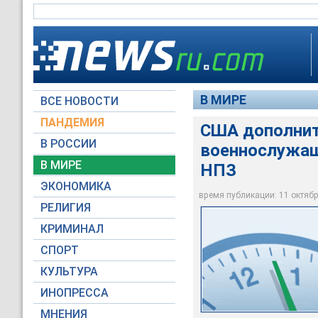
В МИРЕ
ВСЕ НОВОСТИ
ПАНДЕМИЯ
США дополнит
В РОССИИ
военнослужащ
Американские военн
Американские военн
В МИРЕ
НПЗ
года
года
ЭКОНОМИКА
время публикации: 11 октября
U.S. Air Force photo
U.S. Air Force photo
РЕЛИГИЯ
КРИМИНАЛ
СПОРТ
КУЛЬТУРА
ИНОПРЕССА
МНЕНИЯ