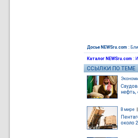
Досье NEWSru.com
::
Бли
Каталог NEWSru.com
::
И
ССЫЛКИ ПО ТЕМЕ
Эконом
Саудов
нефть,
В мире
Пентаг
около 