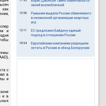
ущей
17:35
Борис Джонсон тайно обвенчался со
ысяч
своей возлюбленной
 как
нии,
15:58
Румыния выдала России обвиняемого
в незаконной организации азартных
игр
спер
ии и
12:11
ЕС предложил Байдену единый
одня
подход в отношении России
тобы
18:54
Европейским компаниям разрешили
летать в Россию в обход Белоруссии
стемы
AAD),
кта с
ал в
илы и
зоне
 и в
ьных