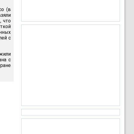
co (в
взяли
, что
ткой
анных
лей с
жили
ана с
еране