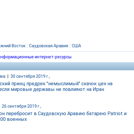
жний Восток
::
Саудовская Аравия
::
США
нформационные интернет-ресурсы
ика
|
30 сентября 2019 г.,
ский принц предрек "немыслимый" скачок цен на
 если мировые державы не повлияют на Иран
|
26 сентября 2019 г.,
он перебросит в Саудовскую Аравию батарею Patriot и
200 военных