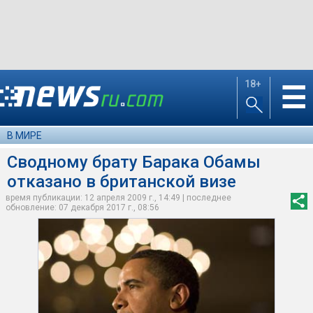
18+
☰
В МИРЕ
Сводному брату Барака Обамы
отказано в британской визе
время публикации: 12 апреля 2009 г., 14:49 | последнее
обновление: 07 декабря 2017 г., 08:56