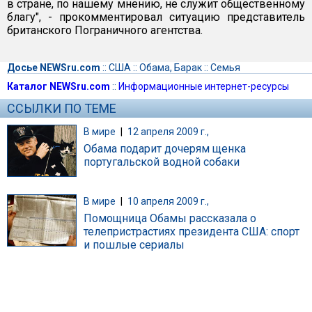
в стране, по нашему мнению, не служит общественному
благу", - прокомментировал ситуацию представитель
британского Пограничного агентства.
Досье NEWSru.com
::
США
::
Обама, Барак
::
Семья
Каталог NEWSru.com
::
Информационные интернет-ресурсы
ССЫЛКИ ПО ТЕМЕ
В мире
|
12 апреля 2009 г.,
Обама подарит дочерям щенка
португальской водной собаки
В мире
|
10 апреля 2009 г.,
Помощница Обамы рассказала о
телепристрастиях президента США: спорт
и пошлые сериалы