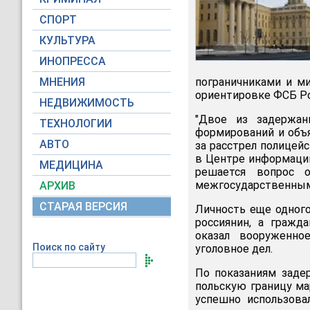
СПОРТ
КУЛЬТУРА
ИНОПРЕССА
МНЕНИЯ
пограничниками и м
ориентировке ФСБ Ро
НЕДВИЖИМОСТЬ
"Двое из задержан
ТЕХНОЛОГИИ
формирований и объ
АВТО
за расстрел полицейс
в Центре информации
МЕДИЦИНА
решается вопрос о
межгосударственным
АРХИВ
СТАРАЯ ВЕРСИЯ
Личность еще одного
россиянин, а гражд
оказал вооруженно
Поиск по сайту
уголовное дел.
По показаниям задер
польскую границу ма
успешно использова