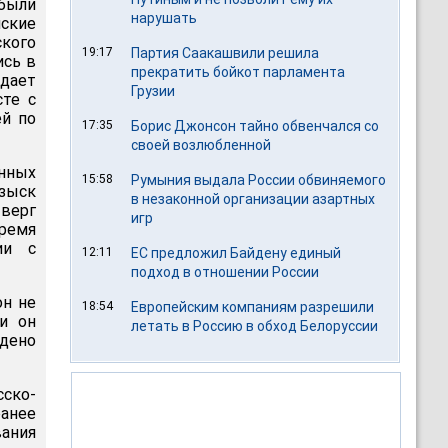
были
нарушать
нские
ского
19:17
Партия Саакашвили решила
ись в
прекратить бойкот парламента
едает
Грузии
сте с
ей по
17:35
Борис Джонсон тайно обвенчался со
своей возлюбленной
нных
15:58
Румыния выдала России обвиняемого
зыск
в незаконной организации азартных
верг
игр
время
ии с
12:11
ЕС предложил Байдену единый
подход в отношении России
он не
18:54
Европейским компаниям разрешили
ии он
летать в Россию в обход Белоруссии
дено
сско-
ранее
вания