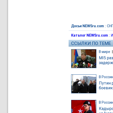
Досье NEWSru.com
::
СН
Каталог NEWSru.com
::
И
ССЫЛКИ ПО ТЕМЕ
В мире
MI5 ра
задерж
В Росси
Путин 
боевик
В Росси
Кадыро