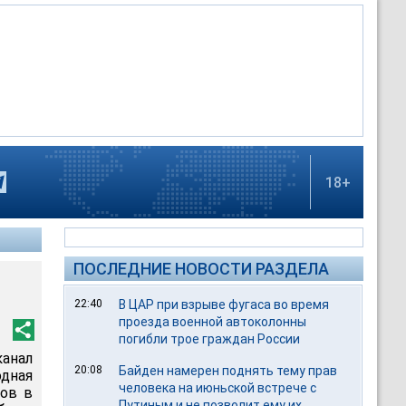
18+
ПОСЛЕДНИЕ НОВОСТИ РАЗДЕЛА
22:40
В ЦАР при взрыве фугаса во время
проезда военной автоколонны
погибли трое граждан России
анал
20:08
Байден намерен поднять тему прав
дная
человека на июньской встрече с
ков в
Путиным и не позволит ему их