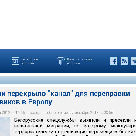
Текстовая
Классическая
версия
версия
ужбы выявили и пресекли канал нелегальной миграции, по
одная террористическая организация перемещала боевиков в
вропы
и перекрыло "канал" для переправки
виков в Европу
2012 г., 19:56 | последнее обновление: 07 декабря 2017 г., 08:56
Белорусские спецслужбы выявили и пресекли к
нелегальной миграции, по которому междунаро
террористическая организация перемещала боеви