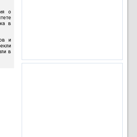
ия о
тете
ка в
ов и
секли
или в