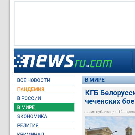
Белорусские спецсл
которому междунар
страны Западной Е
В МИРЕ
ВСЕ НОВОСТИ
obozrevatel.com
ПАНДЕМИЯ
КГБ Белорусси
В РОССИИ
чеченских бое
В МИРЕ
время публикации: 12 апреля 
ЭКОНОМИКА
РЕЛИГИЯ
КРИМИНАЛ