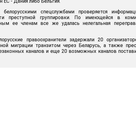
н ЕС - Дания либо Бельгия.
 белорусскими спецслужбами проверяется информац
сти преступной группировки. По имеющейся в коми
ным ее членам все же удалась нелегальная переправ
орусские правоохранители задержали 20 организатор
ьной миграции транзитом через Беларусь, а также пре
езаконных каналов и еще 20 возможных каналов постав