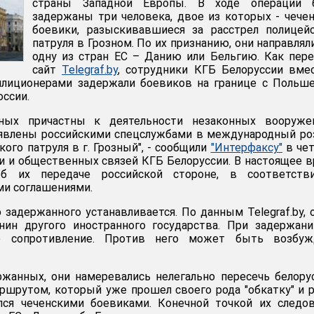
страны Западной Европы. В ходе операции 
задержаны три человека, двое из которых - чече
боевики, разыскивавшиеся за расстрел полицей
патруля в Грозном. По их признанию, они направлял
одну из стран ЕС – Данию или Бельгию. Как пер
сайт
Telegraf.by
, сотрудники КГБ Белоруссии вме
илиционерами задержали боевиков на границе с Польш
ссии.
ных причастны к деятельности незаконных вооруже
явлены российскими спецслужбами в международный ро
кого патруля в г. Грозный", - сообщили
"Интерфаксу"
в чет
 и общественных связей КГБ Белоруссии. В настоящее 
б их передаче российской стороне, в соответств
и соглашениями.
 задержанного устанавливается. По данным Telegraf.by, 
анин другого иностранного государства. При задержан
е сопротивление. Против него может быть возбуж
жанных, они намеревались нелегально пересечь белору
ршрутом, который уже прошел своего рода "обкатку" и 
лся чеченскими боевиками. Конечной точкой их следо