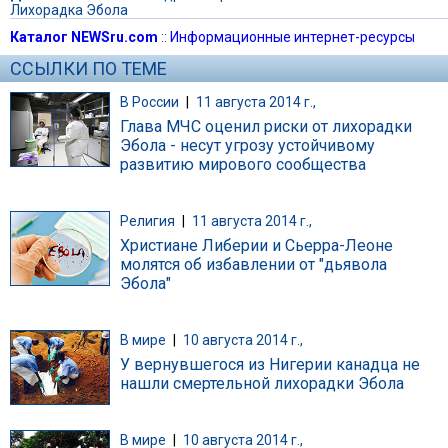
Лихорадка Эбола
Каталог NEWSru.com
::
Информационные интернет-ресурсы
ССЫЛКИ ПО ТЕМЕ
В России
|
11 августа 2014 г.,
Глава МЧС оценил риски от лихорадки
Эбола - несут угрозу устойчивому
развитию мирового сообщества
Религия
|
11 августа 2014 г.,
Христиане Либерии и Сьерра-Леоне
молятся об избавлении от "дьявола
Эбола"
В мире
|
10 августа 2014 г.,
У вернувшегося из Нигерии канадца не
нашли смертельной лихорадки Эбола
В мире
|
10 августа 2014 г.,