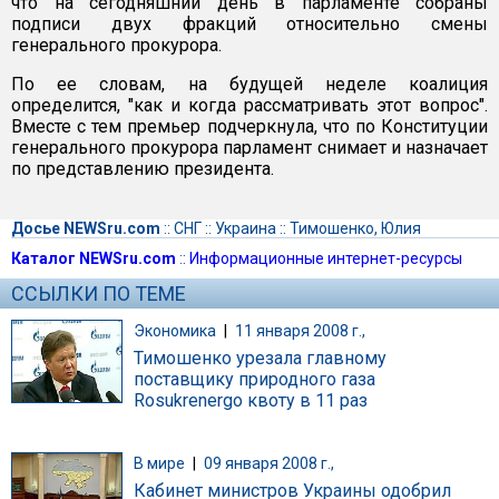
что на сегодняшний день в парламенте собраны
подписи двух фракций относительно смены
генерального прокурора.
По ее словам, на будущей неделе коалиция
определится, "как и когда рассматривать этот вопрос".
Вместе с тем премьер подчеркнула, что по Конституции
генерального прокурора парламент снимает и назначает
по представлению президента.
Досье NEWSru.com
::
СНГ
::
Украина
::
Тимошенко, Юлия
Каталог NEWSru.com
::
Информационные интернет-ресурсы
ССЫЛКИ ПО ТЕМЕ
Экономика
|
11 января 2008 г.,
Тимошенко урезала главному
поставщику природного газа
Rosukrenergo квоту в 11 раз
В мире
|
09 января 2008 г.,
Кабинет министров Украины одобрил