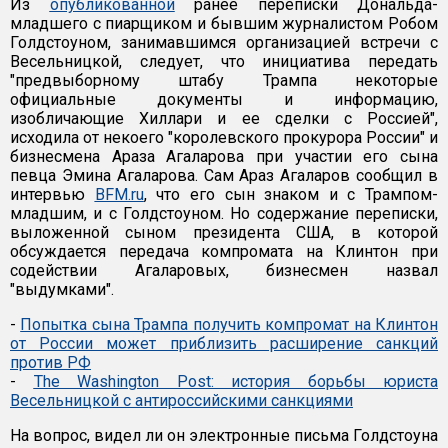
Из
опубликованной
ранее переписки Дональда-
младшего с пиарщиком и бывшим журналистом Робом
Голдстоуном, занимавшимся организацией встречи с
Весельницкой, следует, что инициатива передать
"предвыборному штабу Трампа некоторые
официальные документы и информацию,
изобличающие Хиллари и ее сделки с Россией",
исходила от некоего "королевского прокурора России" и
бизнесмена Араза Агаларова при участии его сына
певца Эмина Агаларова. Сам Араз Агаларов сообщил в
интервью
BFM.ru
, что его сын знаком и с Трампом-
младшим, и с Голдстоуном. Но содержание переписки,
выложенной сыном президента США, в которой
обсуждается передача компромата на Клинтон при
содействии Агаларовых, бизнесмен назвал
"выдумками".
-
Попытка сына Трампа получить компромат на Клинтон
от России может приблизить расширение санкций
против РФ
-
The Washington Post: история борьбы юриста
Весельницкой с антироссийскими санкциями
На вопрос, видел ли он электронные письма Голдстоуна