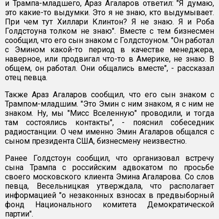
и Трампа-младшего, Араз Агаларов ответил: "Я думаю,
это какие-то выдумки. Это я не знаю, кто выдумывает.
При чем тут Хиллари Клинтон? Я не знаю. Я и Роба
Голдстоуна толком не знаю". Вместе с тем бизнесмен
сообщил, что его сын знаком с Голдстоуном. "Он работал
с Эмином какой-то период в качестве менеджера,
наверное, или продвигал что-то в Америке, не знаю. В
общем, он работал. Они общались вместе", - рассказал
отец певца.
Также Араз Агаларов сообщил, что его сын знаком с
Трампом-младшим. "Это Эмин с ним знаком, я с ним не
знаком. Ну, мы "Мисс Вселенную" проводили, и тогда
там состоялись контакты", - пояснил собеседник
радиостанции. О чем именно Эмин Агаларов общался с
сыном президента США, бизнесмену неизвестно.
Ранее Голдстоун сообщил, что организовал встречу
сына Трампа с российским адвокатом по просьбе
своего московского клиента Эмина Агаларова. Со слов
певца, Весельницкая утверждала, что располагает
информацией "о незаконных взносах в предвыборный
фонд Национального комитета Демократической
партии".