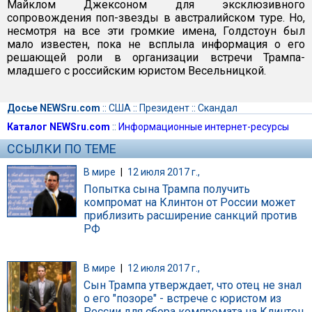
Майклом Джексоном для эксклюзивного
сопровождения поп-звезды в австралийском туре. Но,
несмотря на все эти громкие имена, Голдстоун был
мало известен, пока не всплыла информация о его
решающей роли в организации встречи Трампа-
младшего с российским юристом Весельницкой.
Досье NEWSru.com
::
США
::
Президент
::
Скандал
Каталог NEWSru.com
::
Информационные интернет-ресурсы
ССЫЛКИ ПО ТЕМЕ
В мире
|
12 июля 2017 г.,
Попытка сына Трампа получить
компромат на Клинтон от России может
приблизить расширение санкций против
РФ
В мире
|
12 июля 2017 г.,
Сын Трампа утверждает, что отец не знал
о его "позоре" - встрече с юристом из
России для сбора компромата на Клинтон