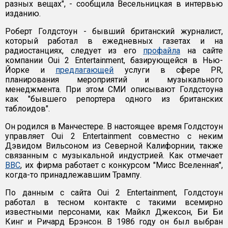
разных вещах", - сообщила Весельницкая в интервью
изданию.
Роберт Голдстоун - бывший британский журналист,
который работал в ежедневных газетах и на
радиостанциях, следует из его
профайла
на сайте
компании Oui 2 Entertainment, базирующейся в Нью-
Йорке и
предлагающей
услуги в сфере PR,
планирования мероприятий и музыкального
менеджмента. При этом СМИ описывают Голдстоуна
как "бывшего репортера одного из британских
таблоидов".
Он родился в Манчестере. В настоящее время Голдстоун
управляет Oui 2 Entertainment совместно с неким
Дэвидом Вильсоном из Северной Калифорнии, также
связанным с музыкальной индустрией. Как отмечает
BBC
, их фирма работает с конкурсом "Мисс Вселенная",
когда-то принадлежавшим Трампу.
По данным с сайта Oui 2 Entertainment, Голдстоун
работал в тесном контакте с такими всемирно
известными персонами, как Майкл Джексон, Би Би
Кинг и Ричард Брэнсон. В 1986 году он был выбран