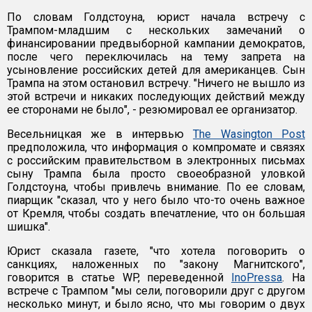
По словам Голдстоуна, юрист начала встречу с
Трампом-младшим с нескольких замечаний о
финансировании предвыборной кампании демократов,
после чего переключилась на тему запрета на
усыновление российских детей для американцев. Сын
Трампа на этом остановил встречу. "Ничего не вышло из
этой встречи и никаких последующих действий между
ее сторонами не было", - резюмировал ее организатор.
Весельницкая же в интервью
The Wasington Post
предположила, что информация о компромате и связях
с российским правительством в электронных письмах
сыну Трампа была просто своеобразной уловкой
Голдстоуна, чтобы привлечь внимание. По ее словам,
пиарщик "сказал, что у него было что-то очень важное
от Кремля, чтобы создать впечатление, что он большая
шишка".
Юрист сказала газете, "что хотела поговорить о
санкциях, наложенных по "закону Магнитского",
говорится в статье WP, переведенной
InoPressa
. На
встрече с Трампом "мы сели, поговорили друг с другом
несколько минут, и было ясно, что мы говорим о двух