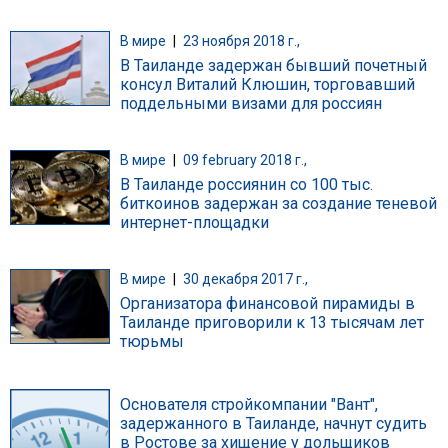
В мире
|
23 ноября 2018 г.,
В Таиланде задержан бывший почетный
консул Виталий Клюшин, торговавший
поддельными визами для россиян
В мире
|
09 february 2018 г.,
В Таиланде россиянин со 100 тыс.
биткоинов задержан за создание теневой
интернет-площадки
В мире
|
30 декабря 2017 г.,
Организатора финансовой пирамиды в
Таиланде приговорили к 13 тысячам лет
тюрьмы
Основателя стройкомпании "Вант",
задержанного в Таиланде, начнут судить
в Ростове за хищение у дольщиков