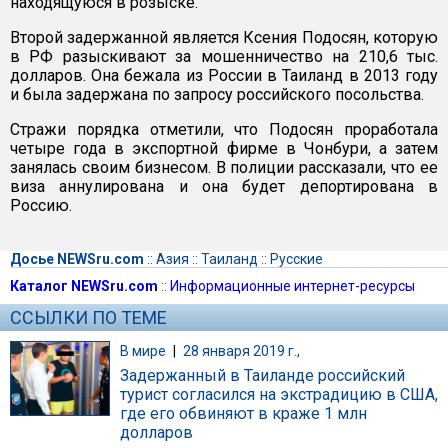
находящуюся в розыске.
Второй задержанной является Ксения Подосян, которую
в РФ разыскивают за мошенничество на 210,6 тыс.
долларов. Она бежала из России в Таиланд в 2013 году
и была задержана по запросу российского посольства.
Стражи порядка отметили, что Подосян проработала
четыре года в экспортной фирме в Чонбури, а затем
занялась своим бизнесом. В полиции рассказали, что ее
виза аннулирована и она будет депортирована в
Россию.
Досье NEWSru.com
::
Азия
::
Таиланд
::
Русские
Каталог NEWSru.com
::
Информационные интернет-ресурсы
ССЫЛКИ ПО ТЕМЕ
В мире
|
28 января 2019 г.,
Задержанный в Таиланде российский
турист согласился на экстрадицию в США,
где его обвиняют в краже 1 млн
долларов