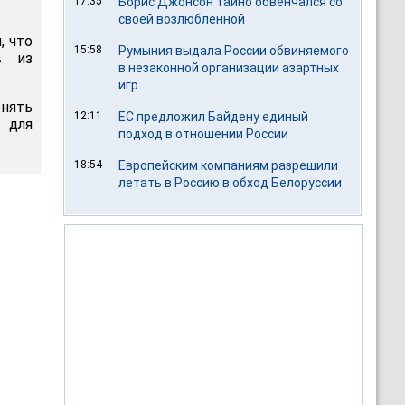
17:35
Борис Джонсон тайно обвенчался со
своей возлюбленной
, что
15:58
Румыния выдала России обвиняемого
в из
в незаконной организации азартных
игр
енять
12:11
ЕС предложил Байдену единый
 для
подход в отношении России
18:54
Европейским компаниям разрешили
летать в Россию в обход Белоруссии