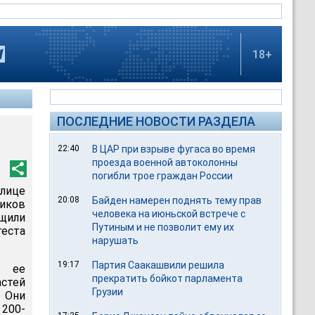
18+
ПОСЛЕДНИЕ НОВОСТИ РАЗДЕЛА
т
22:40
В ЦАР при взрыве фугаса во время
проезда военной автоколонны
погибли трое граждан России
олице
20:08
Байден намерен поднять тему прав
иков
человека на июньской встрече с
щили
Путиным и не позволит ему их
теста
нарушать
19:17
Партия Саакашвили решила
, ее
прекратить бойкот парламента
астей
Грузии
 Они
 200-