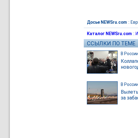
Досье NEWSru.com
::
Евр
Каталог NEWSru.com
::
И
ССЫЛКИ ПО ТЕМЕ
В Росси
Коллап
нового
В Росси
Вылеты
за заб