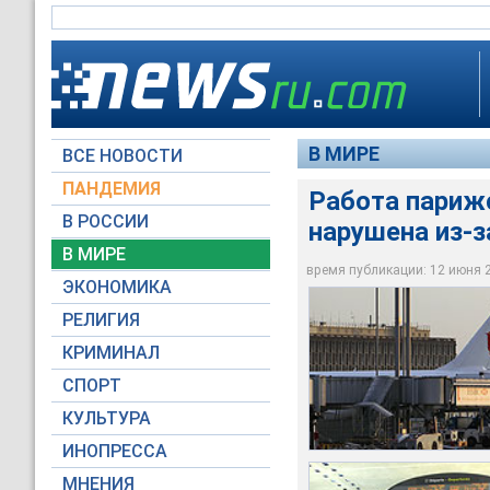
В МИРЕ
ВСЕ НОВОСТИ
ПАНДЕМИЯ
Работа париж
В РОССИИ
нарушена из-з
Работа парижских а
Объявленная забаст
В МИРЕ
механиков
зависеть от решени
время публикации: 12 июня 20
ЭКОНОМИКА
Global Look Press
Global Look Press
РЕЛИГИЯ
КРИМИНАЛ
СПОРТ
КУЛЬТУРА
ИНОПРЕССА
МНЕНИЯ