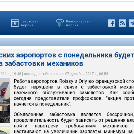
Текстовая
Классическая
версия
версия
ских аэропортов с понедельника буде
а забастовки механиков
эропортов с понедельника будет нарушена из-за забастовки
овка является бессрочной, ее продолжительность будет
я властей пойти навстречу требованиям механиков
11 г., 19:46 | последнее обновление: 07 декабря 2017 г., 08:56
Работа аэропортов Roissy и Orly во французской ст
будет нарушена в связи с забастовкой механ
наземного обслуживания самолетов. Как сооб
сегодня представители профсоюзов, "акция про
начнется в понедельник".
Объявленная забастовка является бессрочной
продолжительность будет зависеть от решения вл
пойти навстречу требованиям механиков.
настаивают на увеличении зарплаты минимум на