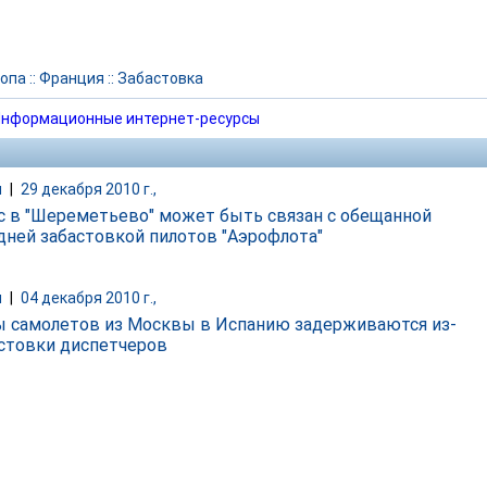
опа
::
Франция
::
Забастовка
нформационные интернет-ресурсы
и
|
29 декабря 2010 г.,
с в "Шереметьево" может быть связан c обещанной
дней забастовкой пилотов "Аэрофлота"
и
|
04 декабря 2010 г.,
 самолетов из Москвы в Испанию задерживаются из-
астовки диспетчеров