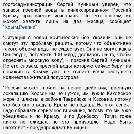
горгосадминистрации Сергей Куницын уверен, что
запасы пресной воды в аннексированном Россией
Крыму практически исчерпаны. По его словам, их
может хватить лишь на два месяца, сообщает
"Крым.Реалии"
.
"Ситуация с водой критическая, без Украины они не
смогут эту проблему решить, потому что объективно
такого объема воды не существует. Они не могут, как в
Сингапуре, потратить 100 млрд долларов на то, чтобы
опреснять морскую воду", - пояснил Сергей Куницын.
По его словам, пресной воды которую сейчас берут из
скважин в Крыму уже не хватает из-за растущего
количества жителей полуострова.
"Россия может пойти на некие действия, военную
эскалацию. Херсон им не нужен, им нужно Каховское
море и шлюзы в районе Таврийска и Каховки, потому
что без этого воду в Крым не подашь. На этот аспект
надо обращать серьезное внимание, потому что мы уже
убедились и по Крыму, и по Донбассу... Тогда тоже
никто не ожидал, но это произошло. Надо быть
наготове", - предупреждает Куницын.