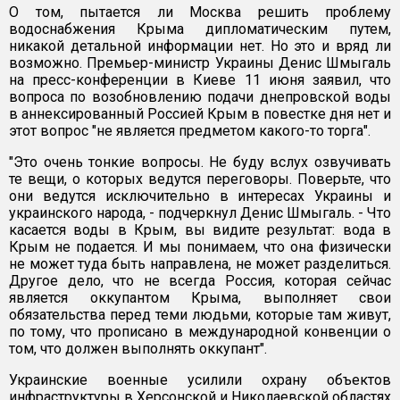
О том, пытается ли Москва решить проблему
водоснабжения Крыма дипломатическим путем,
никакой детальной информации нет. Но это и вряд ли
возможно. Премьер-министр Украины Денис Шмыгаль
на пресс-конференции в Киеве 11 июня заявил, что
вопроса по возобновлению подачи днепровской воды
в аннексированный Россией Крым в повестке дня нет и
этот вопрос "не является предметом какого-то торга".
"Это очень тонкие вопросы. Не буду вслух озвучивать
те вещи, о которых ведутся переговоры. Поверьте, что
они ведутся исключительно в интересах Украины и
украинского народа, - подчеркнул Денис Шмыгаль. - Что
касается воды в Крым, вы видите результат: вода в
Крым не подается. И мы понимаем, что она физически
не может туда быть направлена, не может разделиться.
Другое дело, что не всегда Россия, которая сейчас
является оккупантом Крыма, выполняет свои
обязательства перед теми людьми, которые там живут,
по тому, что прописано в международной конвенции о
том, что должен выполнять оккупант".
Украинские военные усилили охрану объектов
инфраструктуры в Херсонской и Николаевской областях