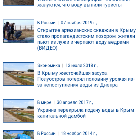
жалуются, что воду выпили туристы
В России
|
07 ноября 2019 г.,
Открытие артезианских скважин в Крыму
стало пропагандистским позором: жители
пьют из лужи и черпают воду ведрами
(ВИДЕО)
Экономика
|
13 июля 2018 г.,
В Крыму жесточайшая засуха.
Полуостров потерял половину урожая из-
за непоступления воды из Днепра
В мире
|
30 апреля 2017 г.,
Украина перекрыла подачу воды в Крым
капитальной дамбой
В России
|
18 ноября 2014 г.,