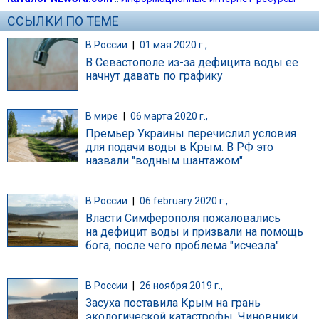
ССЫЛКИ ПО ТЕМЕ
В России
|
01 мая 2020 г.,
В Севастополе из-за дефицита воды ее
начнут давать по графику
В мире
|
06 марта 2020 г.,
Премьер Украины перечислил условия
для подачи воды в Крым. В РФ это
назвали "водным шантажом"
В России
|
06 february 2020 г.,
Власти Симферополя пожаловались
на дефицит воды и призвали на помощь
бога, после чего проблема "исчезла"
В России
|
26 ноября 2019 г.,
Засуха поставила Крым на грань
экологической катастрофы. Чиновники