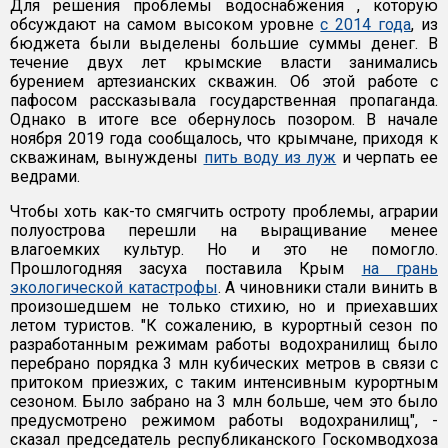
Для решения проблемы водоснабжения , которую
обсуждают на самом высоком уровне
с 2014 года
, из
бюджета были выделены большие суммы денег. В
течение двух лет крымские власти занимались
бурением артезианских скважин. Об этой работе с
пафосом рассказывала государственная пропаганда.
Однако в итоге все обернулось позором. В начале
ноября 2019 года сообщалось, что крымчане, приходя к
скважинам, вынуждены
пить воду из луж
и черпать ее
ведрами.
Чтобы хоть как-то смягчить остроту проблемы, аграрии
полуострова перешли на выращивание менее
влагоемких культур. Но и это не помогло.
Прошлогодняя засуха поставила Крым
на грань
экологической катастрофы
. А чиновники стали винить в
произошедшем не только стихию, но и приехавших
летом туристов. "К сожалению, в курортный сезон по
разработанным режимам работы водохранилищ было
перебрано порядка 3 млн кубических метров в связи с
притоком приезжих, с таким интенсивным курортным
сезоном. Было забрано на 3 млн больше, чем это было
предусмотрено режимом работы водохранилищ", -
сказал председатель республиканского Госкомводхоза