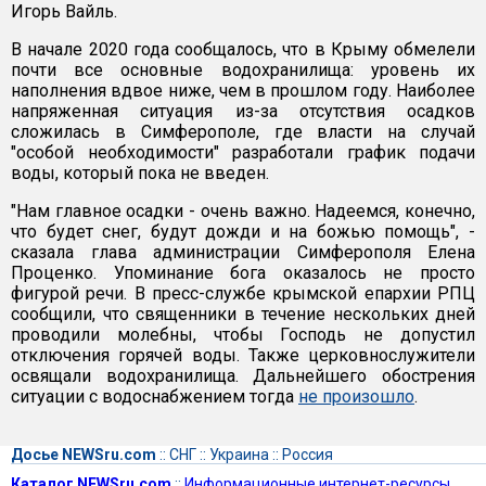
Игорь Вайль.
В начале 2020 года сообщалось, что в Крыму обмелели
почти все основные водохранилища: уровень их
наполнения вдвое ниже, чем в прошлом году. Наиболее
напряженная ситуация из-за отсутствия осадков
сложилась в Симферополе, где власти на случай
"особой необходимости" разработали график подачи
воды, который пока не введен.
"Нам главное осадки - очень важно. Надеемся, конечно,
что будет снег, будут дожди и на божью помощь", -
сказала глава администрации Симферополя Елена
Проценко. Упоминание бога оказалось не просто
фигурой речи. В пресс-службе крымской епархии РПЦ
сообщили, что священники в течение нескольких дней
проводили молебны, чтобы Господь не допустил
отключения горячей воды. Также церковнослужители
освящали водохранилища. Дальнейшего обострения
ситуации с водоснабжением тогда
не произошло
.
Досье NEWSru.com
::
СНГ
::
Украина
::
Россия
Каталог NEWSru.com
::
Информационные интернет-ресурсы