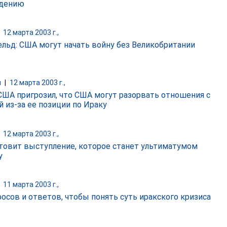
идению
|
12 марта 2003 г.,
льд: США могут начать войну без Великобритании
и
|
12 марта 2003 г.,
США пригрозил, что США могут разорвать отношения с
й из-за ее позиции по Ираку
|
12 марта 2003 г.,
товит выступление, которое станет ультиматумом
у
|
11 марта 2003 г.,
росов и ответов, чтобы понять суть иракского кризиса