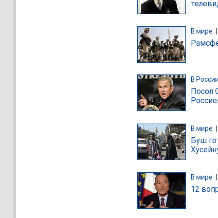
телев
В мире
Рамсфе
В Росси
Посол 
Россие
В мире
Буш го
Хусейн
В мире
12 воп