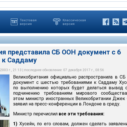
Текстовая
Классическая
версия
версия
ия представила СБ ООН документ с 6
 к Саддаму
 Билл Клинтон поддержал документ Великобритании с 6 новыми
остранных Великобритании Джек Стро заявил на пресс-
ку, заявив, что предложение Лондона является шагом "в
дставила СБ ООН документ с 6 требованиями к Саддаму
дставила СБ ООН документ с 6 требованиями к Саддаму
оне в среду
лении"
003 г., 21:13 | последнее обновление: 07 декабря 2017 г., 08:56
Великобритания официально распространила в С
документ с шестью требованиями к Саддаму Хус
по выполнению которых будет делаться вывод о
подчинению требованиям мирового сообщества
этом министр иностранных Великобритании Джек
заявил на пресс-конференции в Лондоне в среду.
Министр перечислил
все эти требования:
1)
Хусейн, по его словам, должен сделать заявлен