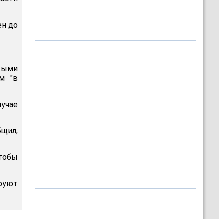
ен до
овыми
м "в
лучае
бщил,
тобы
руют