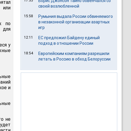
17:35
Борис Джонсон тайно обвенчался со
рятал
своей возлюбленной
 или
15:58
Румыния выдала России обвиняемого
в незаконной организации азартных
ж по
игр
 для
12:11
ЕС предложил Байдену единый
подход в отношении России
еся у
жные
18:54
Европейским компаниям разрешили
летать в Россию в обход Белоруссии
ьные
аний
кое и
ьные
то не
будет
асти