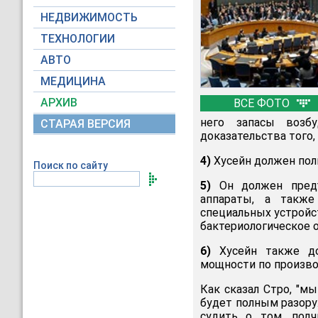
НЕДВИЖИМОСТЬ
ТЕХНОЛОГИИ
АВТО
МЕДИЦИНА
АРХИВ
ВСЕ ФОТО
него запасы возб
СТАРАЯ ВЕРСИЯ
доказательства того,
4)
Хусейн должен пол
Поиск по сайту
5)
Он должен предъ
аппараты, а такж
специальных устройс
бактериологическое 
6)
Хусейн также до
мощности по произво
Как сказал Стро, "м
будет полным разору
судить о том, под