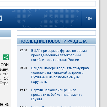
18+
ПОСЛЕДНИЕ НОВОСТИ РАЗДЕЛА
22:40
В ЦАР при взрыве фугаса во время
проезда военной автоколонны
погибли трое граждан России
Б ООН
20:08
Байден намерен поднять тему прав
ейну,
человека на июньской встрече с
 его
Путиным и не позволит ему их
. Об
нарушать
 Стро
19:17
Партия Саакашвили решила
прекратить бойкот парламента
Грузии
ие на