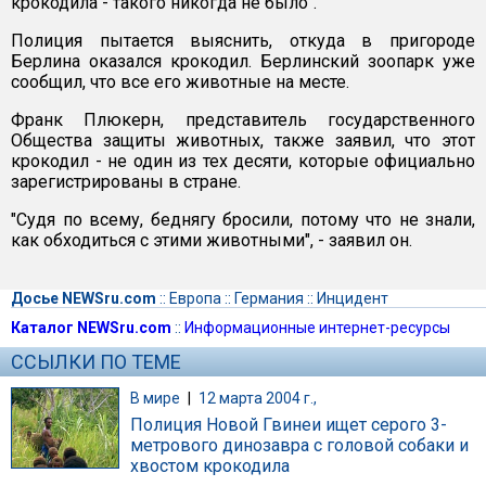
крокодила - такого никогда не было".
Полиция пытается выяснить, откуда в пригороде
Берлина оказался крокодил. Берлинский зоопарк уже
сообщил, что все его животные на месте.
Франк Плюкерн, представитель государственного
Общества защиты животных, также заявил, что этот
крокодил - не один из тех десяти, которые официально
зарегистрированы в стране.
"Судя по всему, беднягу бросили, потому что не знали,
как обходиться с этими животными", - заявил он.
Досье NEWSru.com
::
Европа
::
Германия
::
Инцидент
Каталог NEWSru.com
::
Информационные интернет-ресурсы
ССЫЛКИ ПО ТЕМЕ
В мире
|
12 марта 2004 г.,
Полиция Новой Гвинеи ищет серого 3-
метрового динозавра с головой собаки и
хвостом крокодила