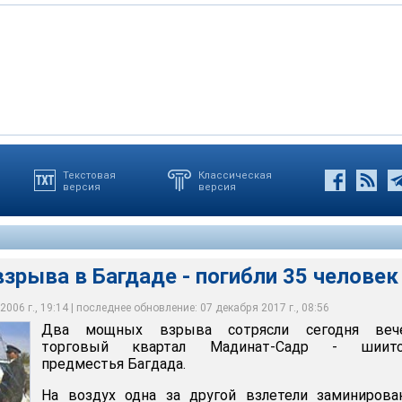
енили теракт как провокацию, учитывая, что в Мадинат-Садр
Текстовая
Классическая
версия
версия
другой взлетели заминированные автомашины. По сведениям
ом сторонники имама Муктады ас-Садра - радикального
сотрясли сегодня вечером торговый квартал Мадинат-Садр -
нала Al-Jazeera, погибли 35 и получили ранения свыше 90
играет сейчас важную роль в усилиях по предотвращению
тья Багдада
в Ираке
рыва в Багдаде - погибли 35 человек
006 г., 19:14 | последнее обновление: 07 декабря 2017 г., 08:56
Два мощных взрыва сотрясли сегодня веч
торговый квартал Мадинат-Садр - шиитс
предместья Багдада.
На воздух одна за другой взлетели заминирова