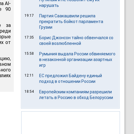
а Al-
нарушать
е 90
19:17
Партия Саакашвили решила
прекратить бойкот парламента
е за
Грузии
реди
орые
17:35
Борис Джонсон тайно обвенчался со
их от
своей возлюбленной
15:58
Румыния выдала России обвиняемого
цию,
в незаконной организации азартных
овном
игр
ного
илиях
12:11
ЕС предложил Байдену единый
подход в отношении России
18:54
Европейским компаниям разрешили
летать в Россию в обход Белоруссии