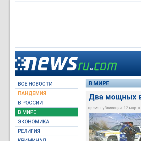
Лидеры шиитов расц
На воздух одна за 
проживают в основн
Два мощных взрыва 
спутникового телека
политика, который 
шиитского предмес
человек
гражданской войны 
В МИРЕ
ВСЕ НОВОСТИ
Reuters
Reuters
Reuters
ПАНДЕМИЯ
Два мощных вз
В РОССИИ
время публикации: 12 марта 2
В МИРЕ
ЭКОНОМИКА
РЕЛИГИЯ
КРИМИНАЛ