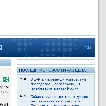
18+
ПОСЛЕДНИЕ НОВОСТИ РАЗДЕЛА
22:40
В ЦАР при взрыве фугаса во время
проезда военной автоколонны
ером
погибли трое граждан России
кого
20:08
Байден намерен поднять тему прав
человека на июньской встрече с
нные
Путиным и не позволит ему их