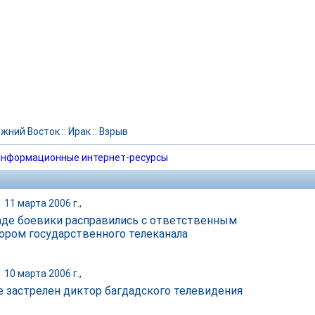
жний Восток
::
Ирак
::
Взрыв
нформационные интернет-ресурсы
|
11 марта 2006 г.,
аде боевики расправились с ответственным
ором государственного телеканала
|
10 марта 2006 г.,
е застрелен диктор багдадского телевидения