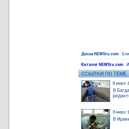
Досье NEWSru.com
::
Бли
Каталог NEWSru.com
::
И
ССЫЛКИ ПО ТЕМЕ
В мире
В Багд
редакт
В мире
В Ирак