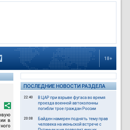
18+
ПОСЛЕДНИЕ НОВОСТИ РАЗДЕЛА
22:40
В ЦАР при взрыве фугаса во время
проезда военной автоколонны
погибли трое граждан России
овую
20:08
Байден намерен поднять тему прав
ции в
человека на июньской встрече с
тного
Путиным и не позволит ему их