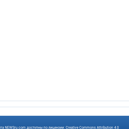
йта NEWSru.com доступны по лицензии:
Creative Commons Attribution 4.0