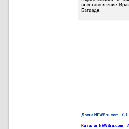
восстановление Ирак
Багдаде.
Досье NEWSru.com
::
СШ
Каталог NEWSru.com
::
И