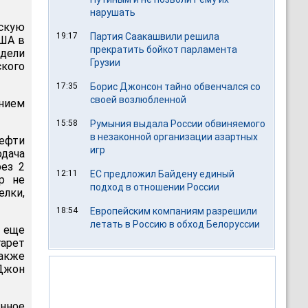
нарушать
кскую
19:17
Партия Саакашвили решила
США в
прекратить бойкот парламента
дели
Грузии
кого
17:35
Борис Джонсон тайно обвенчался со
своей возлюбленной
нием
15:58
Румыния выдала России обвиняемого
в незаконной организации азартных
нефти
игр
одача
рез 2
12:11
ЕС предложил Байдену единый
р не
подход в отношении России
елки,
18:54
Европейским компаниям разрешили
летать в Россию в обход Белоруссии
т еще
арет
также
Джон
нное