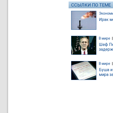
ССЫЛКИ ПО ТЕМЕ
Эконом
Ирак м
В мире
Шеф Пе
задерж
В мире
Буша и
мира з