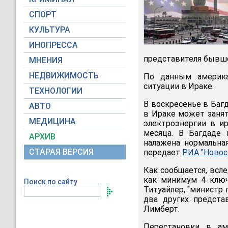
СПОРТ
КУЛЬТУРА
ИНОПРЕССА
представителя бывше
МНЕНИЯ
НЕДВИЖИМОСТЬ
По данным америка
ситуации в Ираке.
ТЕХНОЛОГИИ
В воскресенье в Баг
АВТО
в Ираке может занят
МЕДИЦИНА
электроэнергии в и
месяца. В Багдаде
АРХИВ
налажена нормальна
СТАРАЯ ВЕРСИЯ
передает
РИА "Новос
Как сообщается, всл
как минимум 4 ключ
Поиск по сайту
Титуайлер, "министр
два других предст
Лимберт.
Перестановки в ам