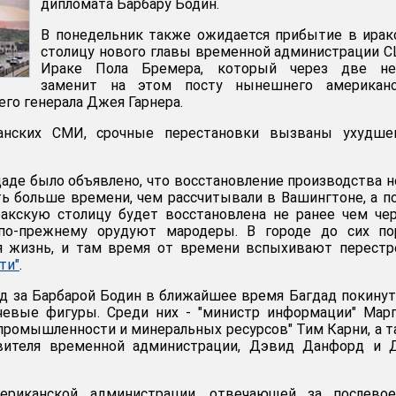
дипломата Барбару Бодин.
В понедельник также ожидается прибытие в ира
столицу нового главы временной администрации 
Ираке Пола Бремера, который через две не
заменит на этом посту нынешнего американс
го генерала Джея Гарнера.
нских СМИ, срочные перестановки вызваны ухудше
даде было объявлено, что восстановление производства 
ь больше времени, чем рассчитывали в Вашингтоне, а п
ракскую столицу будет восстановлена не ранее чем че
 по-прежнему орудуют мародеры. В городе до сих по
я жизнь, и там время от времени вспыхивают перестр
ти"
.
ед за Барбарой Бодин в ближайшее время Багдад покину
евые фигуры. Среди них - "министр информации" Марг
 промышленности и минеральных ресурсов" Тим Карни, а 
авителя временной администрации, Дэвид Данфорд и 
ериканской администрации, отвечающей за послевое