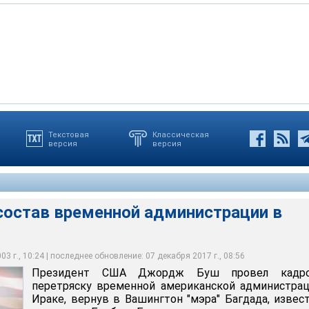
Текстовая
Классическая
версия
версия
 временной администрации в Ираке
остав временной администрации в
3 г., 10:24 | последнее обновление: 07 декабря 2017 г., 08:56
Президент США Джордж Буш провел кадр
перетряску временной американской администра
Ираке, вернув в Вашингтон "мэра" Багдада, извес