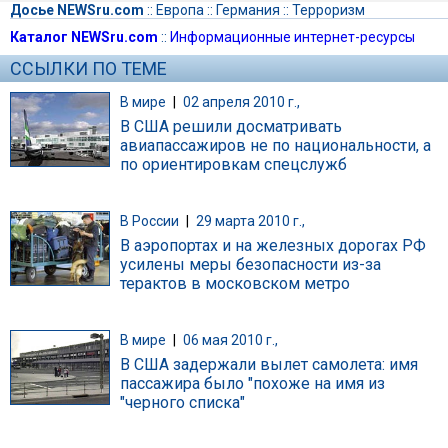
Досье NEWSru.com
::
Европа
::
Германия
::
Терроризм
Каталог NEWSru.com
::
Информационные интернет-ресурсы
ССЫЛКИ ПО ТЕМЕ
В мире
|
02 апреля 2010 г.,
В США решили досматривать
авиапассажиров не по национальности, а
по ориентировкам спецслужб
В России
|
29 марта 2010 г.,
В аэропортах и на железных дорогах РФ
усилены меры безопасности из-за
терактов в московском метро
В мире
|
06 мая 2010 г.,
В США задержали вылет самолета: имя
пассажира было "похоже на имя из
"черного списка"