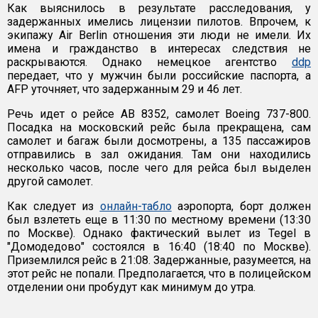
Как выяснилось в результате расследования, у
задержанных имелись лицензии пилотов. Впрочем, к
экипажу Air Berlin отношения эти люди не имели. Их
имена и гражданство в интересах следствия не
раскрываются. Однако немецкое агентство
ddp
передает, что у мужчин были российские паспорта, а
AFP уточняет, что задержанным 29 и 46 лет.
Речь идет о рейсе AB 8352, самолет Boeing 737-800.
Посадка на московский рейс была прекращена, сам
самолет и багаж были досмотрены, а 135 пассажиров
отправились в зал ожидания. Там они находились
несколько часов, после чего для рейса был выделен
другой самолет.
Как следует из
онлайн-табло
аэропорта, борт должен
был взлететь еще в 11:30 по местному времени (13:30
по Москве). Однако фактический вылет из Tegel в
"Домодедово" состоялся в 16:40 (18:40 по Москве).
Приземлился рейс в 21:08. Задержанные, разумеется, на
этот рейс не попали. Предполагается, что в полицейском
отделении они пробудут как минимум до утра.