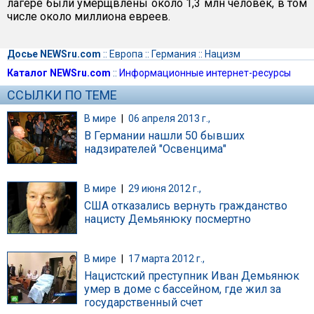
лагере были умерщвлены около 1,3 млн человек, в том
числе около миллиона евреев.
Досье NEWSru.com
::
Европа
::
Германия
::
Нацизм
Каталог NEWSru.com
::
Информационные интернет-ресурсы
ССЫЛКИ ПО ТЕМЕ
В мире
|
06 апреля 2013 г.,
В Германии нашли 50 бывших
надзирателей "Освенцима"
В мире
|
29 июня 2012 г.,
США отказались вернуть гражданство
нацисту Демьянюку посмертно
В мире
|
17 марта 2012 г.,
Нацистский преступник Иван Демьянюк
умер в доме с бассейном, где жил за
государственный счет