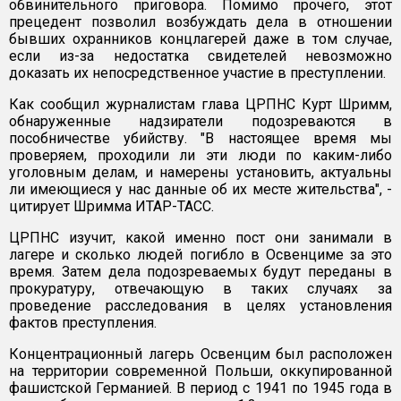
обвинительного приговора. Помимо прочего, этот
прецедент позволил возбуждать дела в отношении
бывших охранников концлагерей даже в том случае,
если из-за недостатка свидетелей невозможно
доказать их непосредственное участие в преступлении.
Как сообщил журналистам глава ЦРПНС Курт Шримм,
обнаруженные надзиратели подозреваются в
пособничестве убийству. "В настоящее время мы
проверяем, проходили ли эти люди по каким-либо
уголовным делам, и намерены установить, актуальны
ли имеющиеся у нас данные об их месте жительства", -
цитирует Шримма ИТАР-ТАСС.
ЦРПНС изучит, какой именно пост они занимали в
лагере и сколько людей погибло в Освенциме за это
время. Затем дела подозреваемых будут переданы в
прокуратуру, отвечающую в таких случаях за
проведение расследования в целях установления
фактов преступления.
Концентрационный лагерь Освенцим был расположен
на территории современной Польши, оккупированной
фашистской Германией. В период с 1941 по 1945 года в