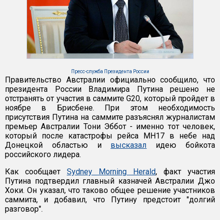
Пресс-служба Президента России
Правительство Австралии официально сообщило, что
президента России Владимира Путина решено не
отстранять от участия в саммите G20, который пройдет в
ноябре в Брисбене. При этом необходимость
присутствия Путина на саммите разъяснял журналистам
премьер Австралии Тони Эббот - именно тот человек,
который после катастрофы рейса MH17 в небе над
Донецкой областью и
высказал
идею бойкота
российского лидера.
Как сообщает
Sydney Morning Herald
, факт участия
Путина подтвердил главный казначей Австралии Джо
Хоки. Он указал, что таково общее решение участников
саммита, и добавил, что Путину предстоит "долгий
разговор".