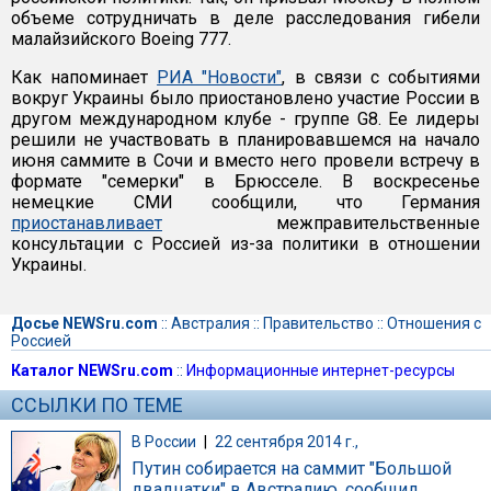
объеме сотрудничать в деле расследования гибели
малайзийского Boeing 777.
Как напоминает
РИА "Новости"
, в связи с событиями
вокруг Украины было приостановлено участие России в
другом международном клубе - группе G8. Ее лидеры
решили не участвовать в планировавшемся на начало
июня саммите в Сочи и вместо него провели встречу в
формате "семерки" в Брюсселе. В воскресенье
немецкие СМИ сообщили, что Германия
приостанавливает
межправительственные
консультации с Россией из-за политики в отношении
Украины.
Досье NEWSru.com
::
Австралия
::
Правительство
::
Отношения с
Россией
Каталог NEWSru.com
::
Информационные интернет-ресурсы
ССЫЛКИ ПО ТЕМЕ
В России
|
22 сентября 2014 г.,
Путин собирается на саммит "Большой
двадцатки" в Австралию, сообщил