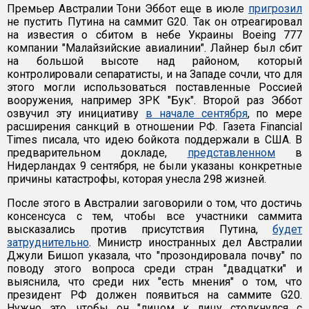
Премьер Австралии Тони Эббот еще в июле
пригрозил
не пустить Путина на саммит G20. Так он отреагировал
на известия о сбитом в небе Украины Boeing 777
компании "Малайзийские авиалинии". Лайнер был сбит
на большой высоте над районом, который
контролировали сепаратисты, и на Западе сочли, что для
этого могли использоваться поставленные Россией
вооружения, например ЗРК "Бук". Второй раз Эббот
озвучил эту инициативу
в начале сентября
, по мере
расширения санкций в отношении РФ. Газета Financial
Times писала, что идею бойкота поддержали в США. В
предварительном докладе,
представленном
в
Нидерландах 9 сентября, не были указаны конкретные
причины катастрофы, которая унесла 298 жизней.
После этого в Австралии заговорили о том, что достичь
консенсуса с тем, чтобы все участники саммита
высказались против присутствия Путина,
будет
затруднительно
. Министр иностранных дел Австралии
Джули Бишоп указала, что "прозондировала почву" по
поводу этого вопроса среди стран "двадцатки" и
выяснила, что среди них "есть мнения" о том, что
президент РФ должен появиться на саммите G20.
Нужно это, чтобы он "лицом к лицу столкнулся с