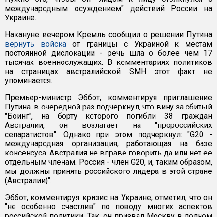
международным осуждением" действий России на
Украине.
Накануне вечером Кремль сообщил о решении Путина
вернуть войска
от границы с Украиной к местам
постоянной дислокации - речь шла о более чем 17
тысячах военнослужащих. В комментариях политиков
на страницах австралийской SMH этот факт не
упоминается.
Премьер-министр Эббот, комментируя приглашение
Путина, в очередной раз подчеркнул, что вину за сбитый
"Боинг", на борту которого погибли 38 граждан
Австралии, он возлагает на "пророссийских
сепаратистов". Однако при этом подчеркнул: "G20 -
международная организация, работающая на базе
консенсуса. Австралия не вправе говорить да или нет ее
отдельным членам. Россия - член G20, и, таким образом,
мы должны принять российского лидера в этой стране
(Австралии)".
Эббот, комментируя кризис на Украине, отметил, что он
"не особенно счастлив" по поводу многих аспектов
российской политики. Так, он призвал Москву в полном