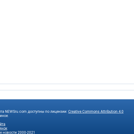
йта NEWSru.com доступны по лицензии:
Creative Commons Attribution 4.0
 иное.
йта
инок
е новости
2000-2021