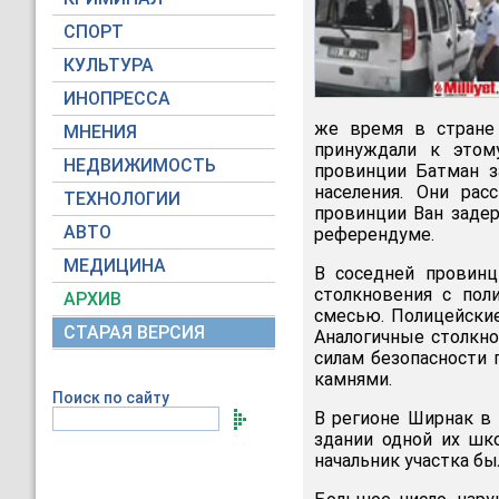
СПОРТ
КУЛЬТУРА
ИНОПРЕССА
же время в стране
МНЕНИЯ
принуждали к этом
НЕДВИЖИМОСТЬ
провинции Батман з
населения. Они рас
ТЕХНОЛОГИИ
провинции Ван заде
АВТО
референдуме.
МЕДИЦИНА
В соседней провинц
столкновения с пол
АРХИВ
смесью. Полицейски
СТАРАЯ ВЕРСИЯ
Аналогичные столкно
силам безопасности
камнями.
Поиск по сайту
В регионе Ширнак в 
здании одной их шко
начальник участка бы