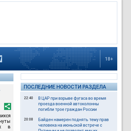
18+
ПОСЛЕДНИЕ НОВОСТИ РАЗДЕЛА
е
22:40
В ЦАР при взрыве фугаса во время
проезда военной автоколонны
погибли трое граждан России
ихся
20:08
Байден намерен поднять тему прав
инуты
человека на июньской встрече с
ок в
Путиным и не позволит ему их