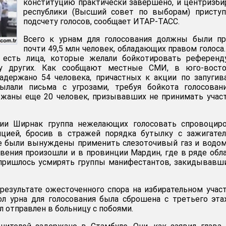
конституцию практически завершено, и центризб
республики (Высший совет по выборам) приступ
подсчету голосов, сообщает ИТАР-ТАСС.
Всего к урнам для голосования должны были пр
почти 49,5 млн человек, обладающих правом голоса.
 есть лица, которые желали бойкотировать референд
у других. Как сообщают местные СМИ, в юго-восто
адержано 54 человека, причастных к акции по запуги
сылали письма с угрозами, требуя бойкота голосован
ржаны еще 20 человек, призывавших не принимать учас
ии Ширнак группа нежелающих голосовать спровоциро
ицией, бросив в стражей порядка бутылку с зажигате
е были вынуждены применить слезоточивый газ и водо
вения произошли и в провинции Мардин, где в ряде обл
 пришлось усмирять группы манифестантов, закидывавш
результате ожесточенного спора на избирательном учас
л урна для голосования была сброшена с третьего эта
л отправлен в больницу с побоями.