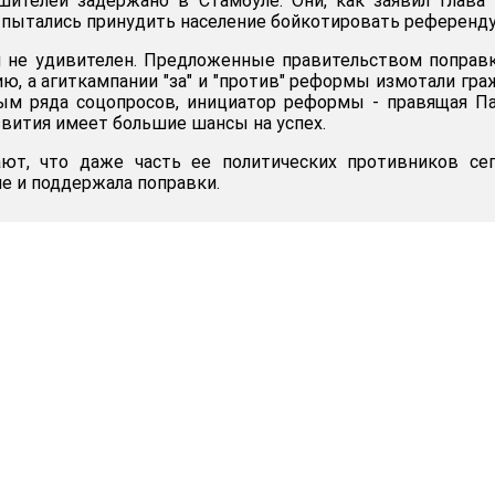
шителей задержано в Стамбуле. Они, как заявил глав
 пытались принудить население бойкотировать референду
й не удивителен. Предложенные правительством поправ
ю, а агиткампании "за" и "против" реформы измотали гра
ым ряда соцопросов, инициатор реформы - правящая П
звития имеет большие шансы на успех.
ют, что даже часть ее политических противников сег
е и поддержала поправки.