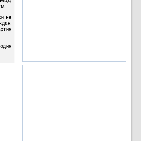
а МВД
м.
ки не
ждан.
артия
одня