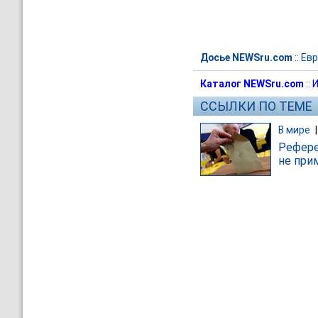
Досье NEWSru.com
::
Евр
Каталог NEWSru.com
::
И
ССЫЛКИ ПО ТЕМЕ
В мире
Рефере
не при