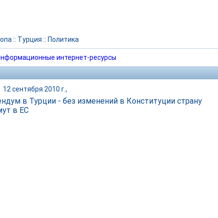
опа
::
Турция
::
Политика
нформационные интернет-ресурсы
|
12 сентября 2010 г.,
ндум в Турции - без изменений в Конституции страну
мут в ЕС