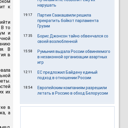
ирком
нарушать
ит к
19:17
Партия Саакашвили решила
прекратить бойкот парламента
ийти
Грузии
 В то
ум и
17:35
Борис Джонсон тайно обвенчался со
чной
своей возлюбленной
ванию
ия. В
15:58
Румыния выдала России обвиняемого
тия в
в незаконной организации азартных
игр
вала
12:11
ЕС предложил Байдену единый
льной
подход в отношении России
меты.
астей
18:54
Европейским компаниям разрешили
их их
летать в Россию в обход Белоруссии
тке в
жа, а