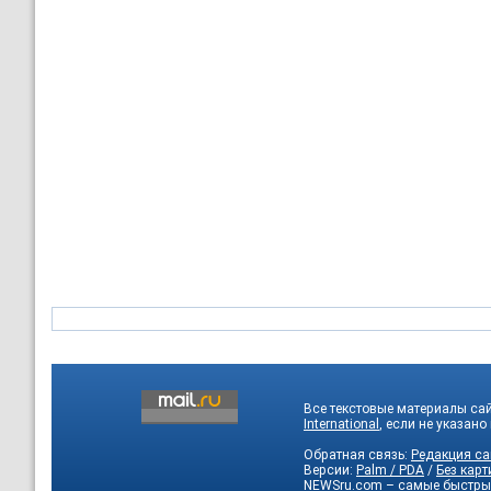
Все текстовые материалы са
International
, если не указано
Обратная связь:
Редакция са
Версии:
Palm / PDA
/
Без карт
NEWSru.com – самые быстры