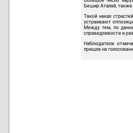
Большое число нару
Бешир Аталай, также
Такой накал страсте
устраивают оппозици
Между тем, по данн
справедливости и ра
Наблюдатели отмеча
пришла на голосовани