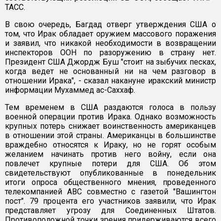
ТАСС.
В свою очередь, Багдад отверг утверждения США о
том, что Ирак обладает оружием массового поражения
и заявил, что никакой необходимости в возвращении
инспекторов ООН по разоружению в страну нет.
Президент США Джордж Буш "стоит на зыбучих песках,
когда ведет не основанный ни на чем разговор в
отношении Ирака", - сказал накануне иракский министр
информации Мухаммед ас-Саххаф.
Тем временем в США раздаются голоса в пользу
военной операции против Ирака. Однако возможность
крупных потерь снижает воинственность американцев
в отношении этой страны. Американцы в большинстве
враждебно относятся к Ираку, но не горят особым
желанием начинать против него войну, если она
повлечет крупные потери для США. Об этом
свидетельствуют опубликованные в понедельник
итоги опроса общественного мнения, проведенного
телекомпанией ABC совместно с газетой "Вашингтон
пост". 79 процента его участников заявили, что Ирак
представляет угрозу для Соединенных Штатов.
Противоположной точки зрения придерживаются всего