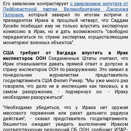
Его заявление контрастирует
с заявлением депутата от
Лейбористской партии Великобритании Джорджа
Галловея
, который заверил по итогам встречи с
президентом Ирака в прошлый четверг, что Саддам
Хусейн пообещал ему не только впустить экспертную
комиссию в Ирак, но и дать возможность "свободно
передвигаться по стране экспертам, осуществляющим
мониторинг военных объектов".
США требуют от Багдада впустить в Ирак
инспекторов ООН
Соединенные Штаты считают, что
Ирак отказывается давать прямой ответ о допуске в
страну инспекторов ООН по разоружению. Это заявил в
понедельник журналистам представитель
госдепартамента США Филип Рикер. "Мы уже много раз
говорили, что дело не в инспекциях как таковых, а в
самом разоружении, - подчеркнул он. - Ираку
необходимо разоружиться".
"Необходимо убедиться, что у Ирака нет оружия
массового поражения или ракет дальнего радиуса
действия", - сказал представитель госдепартамента.
Вашингтон ожидает увидеть выполнение Ираком
соответствующих резолюций СБ ООН, сообщает ИТАР-