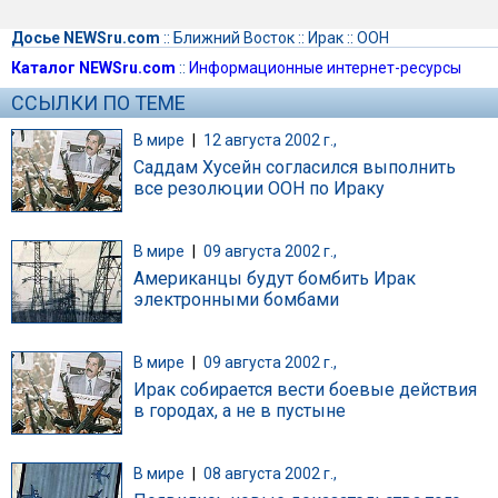
Досье NEWSru.com
::
Ближний Восток
::
Ирак
::
ООН
Каталог NEWSru.com
::
Информационные интернет-ресурсы
ССЫЛКИ ПО ТЕМЕ
В мире
|
12 августа 2002 г.,
Саддам Хусейн согласился выполнить
все резолюции ООН по Ираку
В мире
|
09 августа 2002 г.,
Американцы будут бомбить Ирак
электронными бомбами
В мире
|
09 августа 2002 г.,
Ирак собирается вести боевые действия
в городах, а не в пустыне
В мире
|
08 августа 2002 г.,