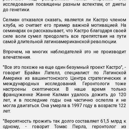
исследования посвящены разным аспектам, от диеты
до генетики.
Селман отказался сказать, является ли Кастро членом
клуба, но считает его пример важной мотивацией. На
семинарах он рассказывает, что Кастро благодаря своей
силе воли сумел преодолеть все препятствия на пути
самой длительной латиноамериканской революции.
Впрочем, на многих наблюдателей это не производит
впечатления.
"Все это похоже на еще один безумный проект Кастро", -
говорит Брайан Лателл, специалист по Латинской
Америке из вашингтонского Центра стратегических и
международных исследований. Геронтологи тоже
настроены скептически. В наше время только
француженке Жанне Калман удалось дожить до 120
лет, и в последние годы она частично ослепла и не
могла двигаться. Она умерла в 1997 году в возрасте 122
лет.
"Вероятность прожить так долго составляет 61,5 млрд к
одному, - говорит Томас Перлз, геронтолог из