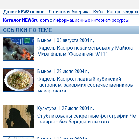
Досье NEWSru.com
::
Латинская Америка
::
Куба
::
Кастро, Фидел
Каталог NEWSru.com
::
Информационные интернет-ресурсы
ССЫЛКИ ПО ТЕМЕ
В мире
|
05 августа 2004 г.,
Фидель Кастро позаимствовал у Майкла
Мура фильм "Фаренгейт 9/11"
В мире
|
28 июля 2004 г.,
Фидель Кастро, главный кубинский
гастроном, закормил соотечественников
макаронами
Культура
|
27 июля 2004 г.,
Опубликованы секретные фотографии Че
Гевары - без бороды и лысого