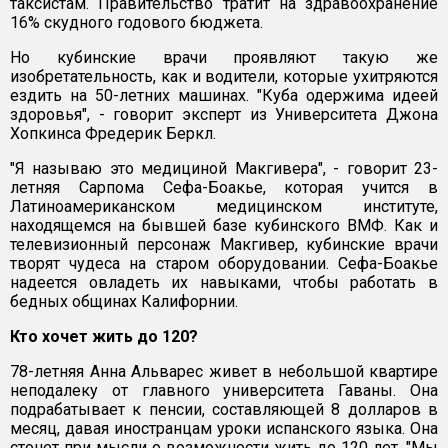
таксистам. Правительство тратит на здравоохранение
16% скудного годового бюджета.
Но кубинские врачи проявляют такую же
изобретательность, как и водители, которые ухитряются
ездить на 50-летних машинах. "Куба одержима идеей
здоровья", - говорит эксперт из Университета Джона
Хопкинса Фредерик Беркл.
"Я называю это медициной Макгивера", - говорит 23-
летняя Сарпома Сефа-Боакье, которая учится в
Латиноамериканском медицинском институте,
находящемся на бывшей базе кубинского ВМФ. Как и
телевизионный персонаж Макгивер, кубинские врачи
творят чудеса на старом оборудовании. Сефа-Боакье
надеется овладеть их навыками, чтобы работать в
бедных общинах Калифорнии.
Кто хочет жить до 120?
78-летняя Анна Альварес живет в небольшой квартире
неподалеку от главного университета Гаваны. Она
подрабатывает к пенсии, составляющей 8 долларов в
месяц, давая иностранцам уроки испанского языка. Она
стонет при мысли о возможности жить до 120 лет. "Мы