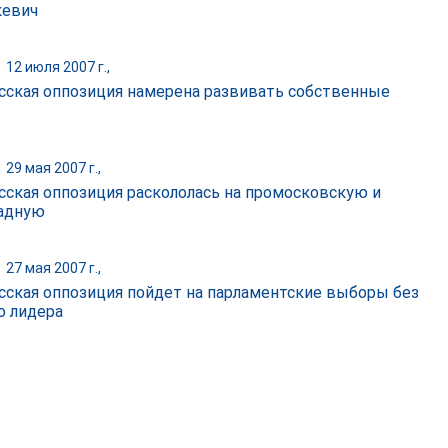
кевич
|
12 июля 2007 г.,
сская оппозиция намерена развивать собственные
|
29 мая 2007 г.,
сская оппозиция раскололась на промосковскую и
адную
|
27 мая 2007 г.,
сская оппозиция пойдет на парламентские выборы без
о лидера