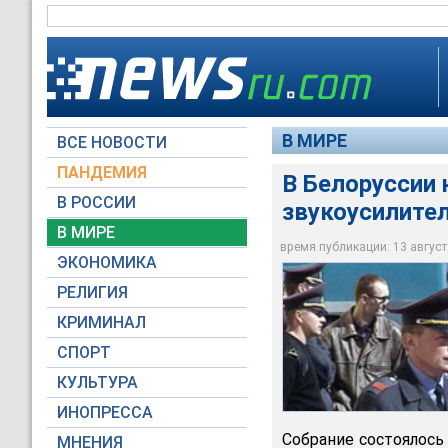
В МИРЕ
ВСЕ НОВОСТИ
ПАНДЕМИЯ
В Белоруссии 
В РОССИИ
звукоусилите
В МИРЕ
В Белоруссии на пи
время публикации: 13 августа
ЭКОНОМИКА
charter97.org
РЕЛИГИЯ
КРИМИНАЛ
СПОРТ
КУЛЬТУРА
ИНОПРЕССА
Собрание состоялось
МНЕНИЯ