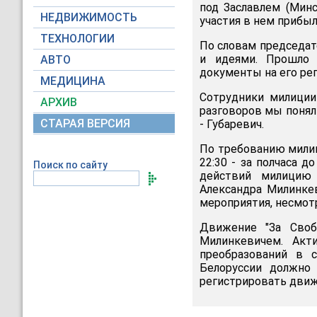
под Заславлем (Минс
НЕДВИЖИМОСТЬ
участия в нем прибыл
ТЕХНОЛОГИИ
По словам председат
и идеями. Прошло 
АВТО
документы на его ре
МЕДИЦИНА
Сотрудники милиции
АРХИВ
разговоров мы поняли
СТАРАЯ ВЕРСИЯ
- Губаревич.
По требованию милиц
22:30 - за полчаса 
Поиск по сайту
действий милицию 
Александра Милинкев
мероприятия, несмот
Движение "За Своб
Милинкевичем. Акт
преобразований в с
Белоруссии должно
регистрировать движе