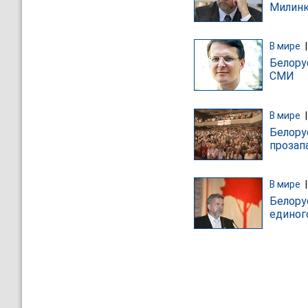
Милин
В мире
Белору
СМИ
В мире
Белору
прозап
В мире
Белору
единог