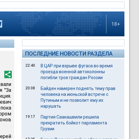
18+
ПОСЛЕДНИЕ НОВОСТИ РАЗДЕЛА
22:40
В ЦАР при взрыве фугаса во время
проезда военной автоколонны
погибли трое граждан России
вали
20:08
Байден намерен поднять тему прав
я "За
человека на июньской встрече с
иция.
Путиным и не позволит ему их
евич
нарушать
пока
ором
19:17
Партия Саакашвили решила
ионов
прекратить бойкот парламента
Грузии
герей