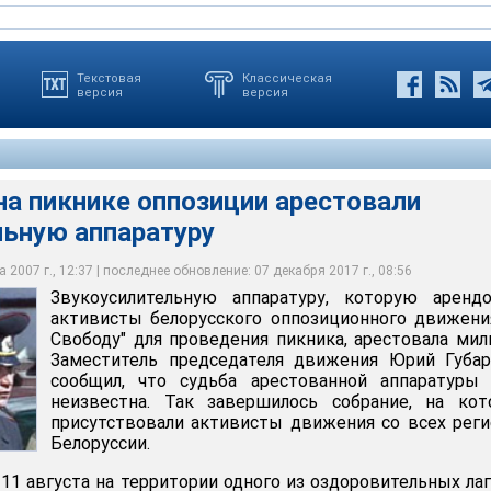
Текстовая
Классическая
версия
версия
на пикнике оппозиции арестовали
льную аппаратуру
книке оппозиции арестовали звукоусилительную аппаратуру
 2007 г., 12:37 | последнее обновление: 07 декабря 2017 г., 08:56
Звукоусилительную аппаратуру, которую арендо
активисты белорусского оппозиционного движени
Свободу" для проведения пикника, арестовала мил
Заместитель председателя движения Юрий Губар
сообщил, что судьба арестованной аппаратуры 
неизвестна. Так завершилось собрание, на кот
присутствовали активисты движения со всех рег
Белоруссии.
 11 августа на территории одного из оздоровительных ла