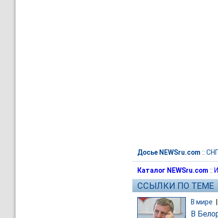
Досье NEWSru.com
::
СН
Каталог NEWSru.com
::
И
ССЫЛКИ ПО ТЕМЕ
В мире
В Бело