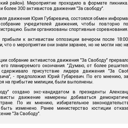
кий район). Мероприятие проходило в формате пикника
и более 300 активистов движения "За свободу".
еля движения Юрия Губаревича, состоялся обмен информ
собрание учредителей движения, чтобы повторно по
гистрацию. Были организованы спортивные соревнования.
 прибыли к активистам оппозиции вечером после 18:00
, что о мероприятии они знали заранее, но не могли нас на
ии собрание активистов движения "За Свободу" прервал
до его планируемого окончания. "Думаю, от более решите
сдерживало присутствие лидера движения "За Своб
ича", - предположил Юрий Губаревич. По его мнению, з
ря на прибытие милиции, были выполнены.
оду" создано экс-кандидатом в президенты Алексан
ивисты движение намерены добиваться демократиче
тране. По их мнению, избирательное законодательст
 быть изменено. Ранее министерство юстиции отказа
ние "За Свободу".