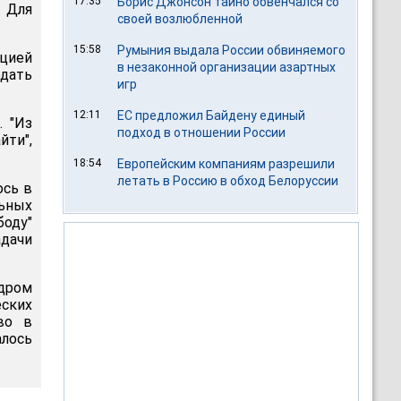
17:35
Борис Джонсон тайно обвенчался со
. Для
своей возлюбленной
15:58
Румыния выдала России обвиняемого
ацией
в незаконной организации азартных
дать
игр
12:11
ЕС предложил Байдену единый
. "Из
подход в отношении России
йти",
18:54
Европейским компаниям разрешили
летать в Россию в обход Белоруссии
ось в
льных
оду"
адачи
дром
ских
во в
лось