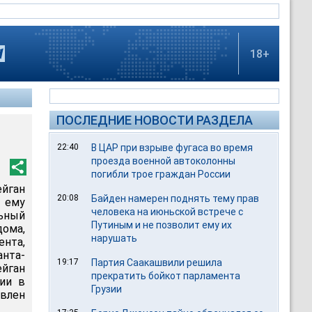
18+
ПОСЛЕДНИЕ НОВОСТИ РАЗДЕЛА
22:40
В ЦАР при взрыве фугаса во время
проезда военной автоколонны
погибли трое граждан России
ган
20:08
Байден намерен поднять тему прав
 ему
человека на июньской встрече с
ьный
Путиным и не позволит ему их
ома,
нарушать
нта,
нта-
19:17
Партия Саакашвили решила
йган
прекратить бойкот парламента
ции в
Грузии
авлен