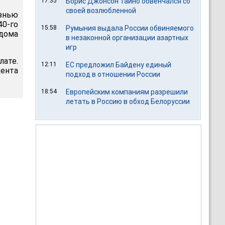
17:35
Борис Джонсон тайно обвенчался со
своей возлюбленной
знью
0-го
15:58
Румыния выдала России обвиняемого
дома
в незаконной организации азартных
игр
лате.
12:11
ЕС предложил Байдену единый
ента
подход в отношении России
18:54
Европейским компаниям разрешили
летать в Россию в обход Белоруссии