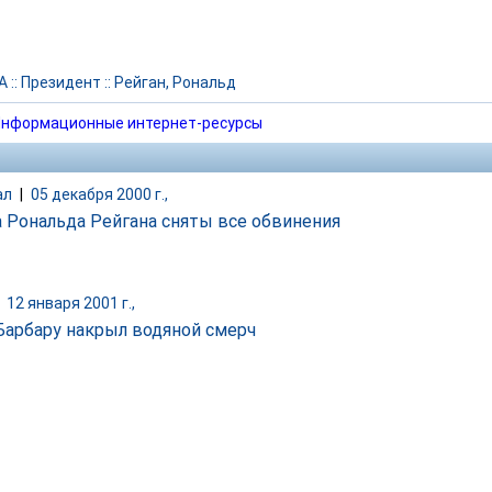
А
::
Президент
::
Рейган, Рональд
нформационные интернет-ресурсы
ал
|
05 декабря 2000 г.,
а Рональда Рейгана сняты все обвинения
|
12 января 2001 г.,
Барбару накрыл водяной смерч