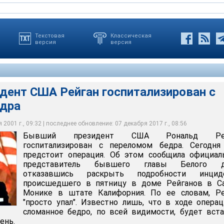
Текстовая
Классическая
версия
версия
дент США Рейган госпитализирован с
дра
США Рейган госпитализирован с переломом бедра
2001 г., 09:32 | последнее обновление: 07 декабря 2017 г., 08:56
Бывший президент США Рональд Рей
госпитализирован с переломом бедра. Сегодня
предстоит операция. Об этом сообщила официал
представитель бывшего главы Белого д
отказавшись раскрыть подробности инциде
происшедшего в пятницу в доме Рейганов в Са
Монике в штате Калифорния. По ее словам, Ре
"просто упал". Известно лишь, что в ходе опера
сломанное бедро, по всей видимости, будет вст
ень.