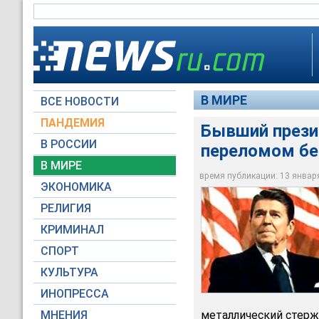
В МИРЕ
ВСЕ НОВОСТИ
ПАНДЕМИЯ
Бывший прези
В РОССИИ
переломом бе
В МИРЕ
Бывший президент 
время публикации: 13 января 
ЭКОНОМИКА
catholic.net
РЕЛИГИЯ
КРИМИНАЛ
СПОРТ
КУЛЬТУРА
ИНОПРЕССА
МНЕНИЯ
металлический стерж