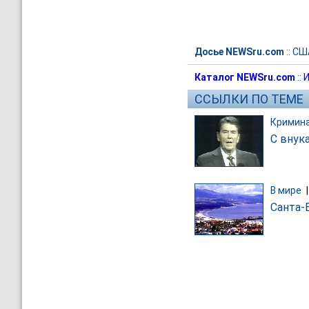
Досье NEWSru.com
::
СШ
Каталог NEWSru.com
::
И
ССЫЛКИ ПО ТЕМЕ
Кримин
С внук
В мире
Санта-