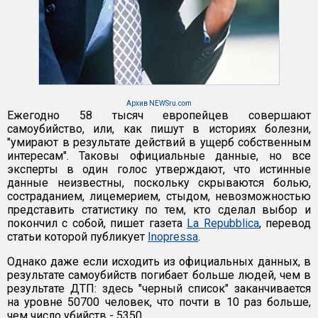
Архив NEWSru.com
Ежегодно 58 тысяч европейцев совершают
самоубийство, или, как пишут в историях болезни,
"умирают в результате действий в ущерб собственным
интересам". Таковы официальные данные, но все
эксперты в один голос утверждают, что истинные
данные неизвестны, поскольку скрываются болью,
состраданием, лицемерием, стыдом, невозможностью
представить статистику по тем, кто сделал выбор и
покончил с собой, пишет газета
La Repubblica
, перевод
статьи которой публикует
Inopressa
.
Однако даже если исходить из официальных данных, в
результате самоубийств погибает больше людей, чем в
результате ДТП: здесь "черный список" заканчивается
на уровне 50700 человек, что почти в 10 раз больше,
чем число убийств - 5350.