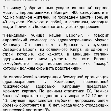
По числу "добровольных уходов из жизни" первое
место в Европе занимает Венгрия: 400 самоубийств в
год на миллион жителей. На последнем месте - Греция:
40 случаев. Кончают с собой, в основном, молодые
люди. Причина в большинстве случаев - депрессия.
"Невидимый убийца нашей Европы", - говорит
европейский комиссар по здравоохранению Маркос
Киприану. Он приезжает в Брюссель в сумерки
Северной Европы из солнечного Кипра, из одной из
стран, которые, как кажется, в меньшей степени
одержимы желанием умереть. На юге Европы
самоубийство чаще воспринимается как "позор",
который должны скрывать родственники.
На европейской конференции Всемирной организации
здравоохранения в Хельсинки, посвященной
психическому здоровью, Киприану представил
мрачную картину. По данным статистики ЕС, "темная
болезнь" поражает подростков в возрасте 12-17 лет, в
4% случаев проявляется глубокая депрессия, затем
болезнь обостряется в 18 лет, когда число страдающих
депрессией достигает 9%.