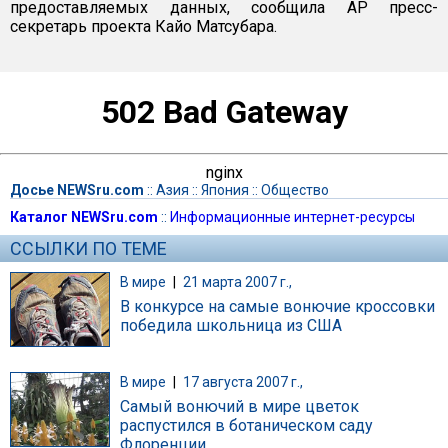
предоставляемых данных, сообщила AP пресс-
секретарь проекта Кайо Матсубара.
502 Bad Gateway
nginx
Досье NEWSru.com
::
Азия
::
Япония
::
Общество
Каталог NEWSru.com
::
Информационные интернет-ресурсы
ССЫЛКИ ПО ТЕМЕ
В мире
|
21 марта 2007 г.,
В конкурсе на самые вонючие кроссовки
победила школьница из США
В мире
|
17 августа 2007 г.,
Самый вонючий в мире цветок
распустился в ботаническом саду
Флоренции