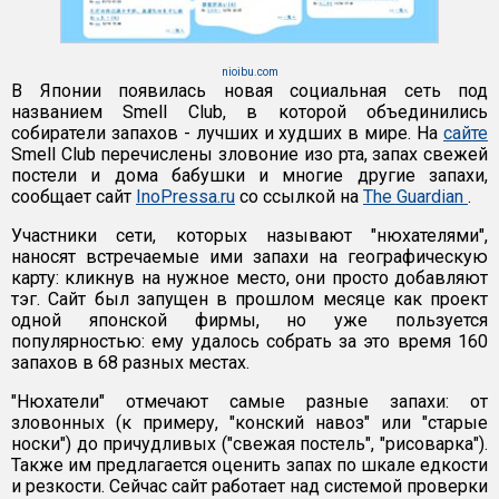
nioibu.com
В Японии появилась новая социальная сеть под
названием Smell Club, в которой объединились
собиратели запахов - лучших и худших в мире. На
сайте
Smell Club перечислены зловоние изо рта, запах свежей
постели и дома бабушки и многие другие запахи,
сообщает сайт
InoPressa.ru
со ссылкой на
The Guardian
.
Участники сети, которых называют "нюхателями",
наносят встречаемые ими запахи на географическую
карту: кликнув на нужное место, они просто добавляют
тэг. Сайт был запущен в прошлом месяце как проект
одной японской фирмы, но уже пользуется
популярностью: ему удалось собрать за это время 160
запахов в 68 разных местах.
"Нюхатели" отмечают самые разные запахи: от
зловонных (к примеру, "конский навоз" или "старые
носки") до причудливых ("свежая постель", "рисоварка").
Также им предлагается оценить запах по шкале едкости
и резкости. Сейчас сайт работает над системой проверки