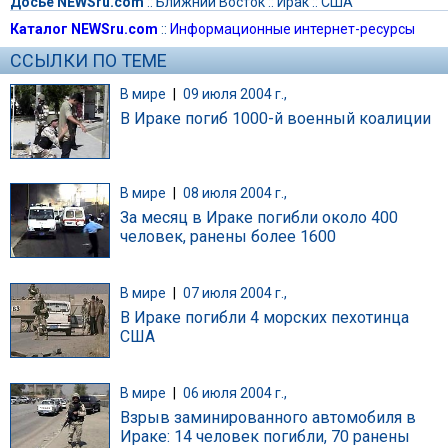
Досье NEWSru.com
::
Ближний Восток
::
Ирак
::
США
Каталог NEWSru.com
::
Информационные интернет-ресурсы
ССЫЛКИ ПО ТЕМЕ
В мире
|
09 июля 2004 г.,
В Ираке погиб 1000-й военный коалиции
В мире
|
08 июля 2004 г.,
За месяц в Ираке погибли около 400
человек, ранены более 1600
В мире
|
07 июля 2004 г.,
В Ираке погибли 4 морских пехотинца
США
В мире
|
06 июля 2004 г.,
Взрыв заминированного автомобиля в
Ираке: 14 человек погибли, 70 ранены