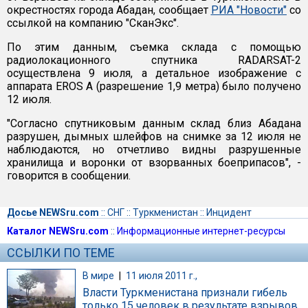
окрестностях города Абадан, сообщает
РИА "Новости"
со
ссылкой на компанию "СканЭкс".
По этим данным, съемка склада с помощью
радиолокационного спутника RADARSAT-2
осуществлена 9 июля, а детальное изображение с
аппарата EROS A (разрешение 1,9 метра) было получено
12 июля.
"Согласно спутниковым данным склад близ Абадана
разрушен, дымных шлейфов на снимке за 12 июля не
наблюдаются, но отчетливо видны разрушенные
хранилища и воронки от взорванных боеприпасов", -
говорится в сообщении.
Досье NEWSru.com
::
СНГ
::
Туркменистан
::
Инцидент
Каталог NEWSru.com
::
Информационные интернет-ресурсы
ССЫЛКИ ПО ТЕМЕ
В мире
|
11 июля 2011 г.,
Власти Туркменистана признали гибель
только 15 человек в результате взрывов