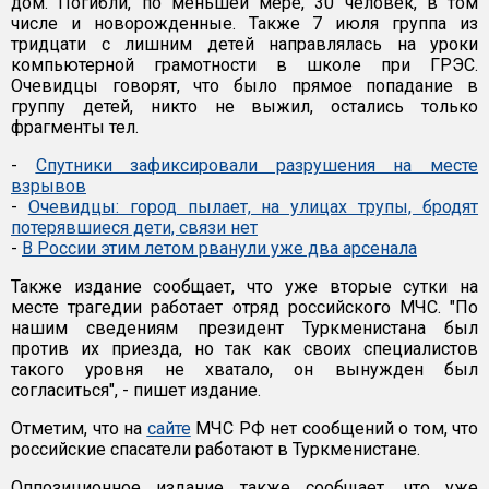
дом. Погибли, по меньшей мере, 30 человек, в том
числе и новорожденные. Также 7 июля группа из
тридцати с лишним детей направлялась на уроки
компьютерной грамотности в школе при ГРЭС.
Очевидцы говорят, что было прямое попадание в
группу детей, никто не выжил, остались только
фрагменты тел.
-
Спутники зафиксировали разрушения на месте
взрывов
-
Очевидцы: город пылает, на улицах трупы, бродят
потерявшиеся дети, связи нет
-
В России этим летом рванули уже два арсенала
Также издание сообщает, что уже вторые сутки на
месте трагедии работает отряд российского МЧС. "По
нашим сведениям президент Туркменистана был
против их приезда, но так как своих специалистов
такого уровня не хватало, он вынужден был
согласиться", - пишет издание.
Отметим, что на
сайте
МЧС РФ нет сообщений о том, что
российские спасатели работают в Туркменистане.
Оппозиционное издание также сообщает, что уже