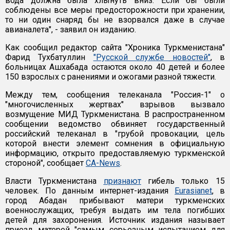
вода должна была хлынуть вниз. Если бы были
соблюдены все меры предосторожности при хранении,
то ни один снаряд бы не взорвался даже в случае
авианалета", - заявил он изданию.
Как сообщил редактор сайта "Хроника Туркменистана"
Фарид Тухбатуллин
"Русской службе новостей"
, в
больницах Ашхабада остаются около 40 детей и более
150 взрослых с ранениями и ожогами разной тяжести.
Между тем, сообщения телеканала "Россия-1" о
"многочисленных жертвах" взрывов вызвало
возмущение МИД Туркменистана. В распространенном
сообщении ведомство обвиняет государственный
российский телеканал в "грубой провокации, цель
которой внести элемент сомнения в официальную
информацию, открыто предоставляемую туркменской
стороной", сообщает
CA-News
.
Власти Туркменистана
признают
гибель только 15
человек. По данным интернет-издания
Eurasianet
, в
город Абадан прибывают матери туркменских
военнослужащих, требуя выдать им тела погибших
детей для захоронения. Источник издания называет
приезд матерей "самым серьезным испытанием для