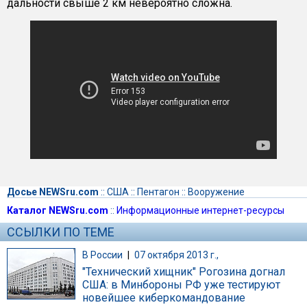
дальности свыше 2 км невероятно сложна.
Досье NEWSru.com
::
США
::
Пентагон
::
Вооружение
Каталог NEWSru.com
::
Информационные интернет-ресурсы
ССЫЛКИ ПО ТЕМЕ
В России
|
07 октября 2013 г.,
"Технический хищник" Рогозина догнал
США: в Минбороны РФ уже тестируют
новейшее киберкомандование