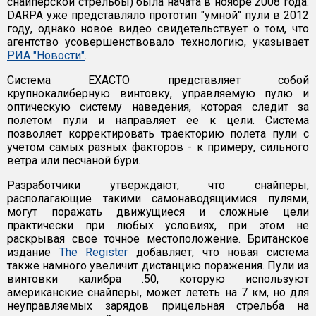
снайперской стрельбы) была начата в ноябре 2008 года.
DARPA уже представляло прототип "умной" пули в 2012
году, однако новое видео свидетельствует о том, что
агентство усовершенствовало технологию, указывает
РИА "Новости"
.
Система EXACTO представляет собой
крупнокалиберную винтовку, управляемую пулю и
оптическую систему наведения, которая следит за
полетом пули и направляет ее к цели. Система
позволяет корректировать траекторию полета пули с
учетом самых разных факторов - к примеру, сильного
ветра или песчаной бури.
Разработчики утверждают, что снайперы,
располагающие такими самонаводящимися пулями,
могут поражать движущиеся и сложные цели
практически при любых условиях, при этом не
раскрывая свое точное местоположение. Британское
издание
The Register
добавляет, что новая система
также намного увеличит дистанцию поражения. Пули из
винтовки калибра .50, которую используют
американские снайперы, может лететь на 7 км, но для
неуправляемых зарядов прицельная стрельба на