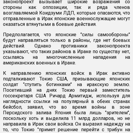
законопроект вызывает широкие возражения со
стороны как оппозиции, так и ряда членов
возглавляемой Коидзуми ЛДП, которые опасаются, что
отправленные в Ирак японские военнослужащие могут
оказаться втянутыми в боевые действия.
Предполагается, что японские "силы самообороны"
будут направляться только в районы, где нет боевых
действий. Однако противники законопроекта
указывают, что таких районов в Ираке по существу нет,
ссылаясь на многочисленные нападения на
американских военных в Ираке.
К направлению японских войск в Ирак активно
подталкивают Токио США, призывающие японских
солдат "ступить ботинками" на иракскую землю.
Посетивший на днях Токио первый заместитель
госсекретаря США Ричард Армитидж, используя для
наглядности ссылки на популярный в обеих странах
бейсбол, заявил, что во время войны в зоне
Персидского залива Япония была лишь "зрителем",
поскольку хоть и выделила 11 млрд долларов, но не
направила в Ирак свои войска. Он выразил надежду на
то, что Токио "примет решение перейти с трибун на