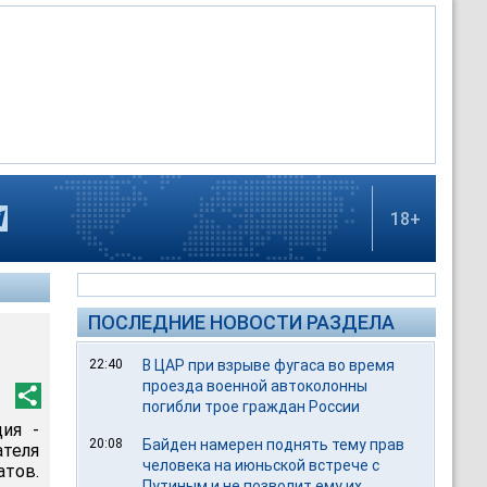
18+
ПОСЛЕДНИЕ НОВОСТИ РАЗДЕЛА
22:40
В ЦАР при взрыве фугаса во время
проезда военной автоколонны
погибли трое граждан России
ция -
20:08
Байден намерен поднять тему прав
ателя
человека на июньской встрече с
атов.
Путиным и не позволит ему их