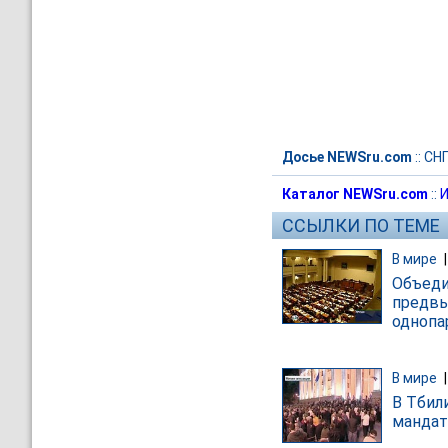
Досье NEWSru.com
::
СН
Каталог NEWSru.com
::
И
ССЫЛКИ ПО ТЕМЕ
В мире
Объеди
предвы
однопа
В мире
В Тбил
мандат