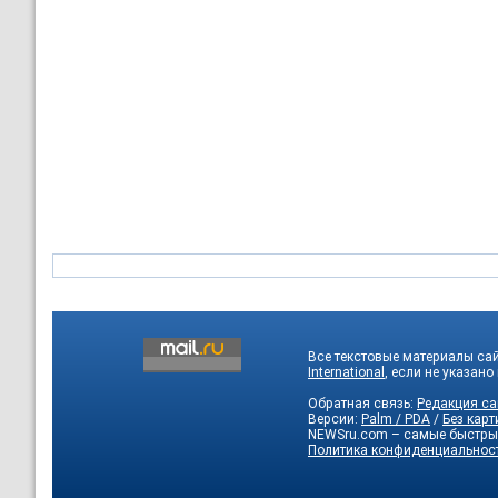
Все текстовые материалы са
International
, если не указано
Обратная связь:
Редакция са
Версии:
Palm / PDA
/
Без карт
NEWSru.com – самые быстры
Политика конфиденциальнос