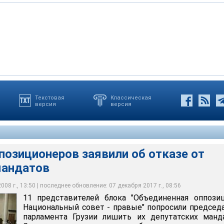
Текстовая
Классическая
версия
версия
блока "Объединенная оппозиция - Национальный совет - правые"
явление было сделано в пятницу на брифинге перед зданием
же написали заявления и подписали их, а затем передали
теля парламента Грузии лишить их депутатских мандатов
и
 законодательного органа Грузии
ппозиционеров заявили об отказе от
мандатов
08 г., 13:50 | последнее обновление: 07 декабря 2017 г., 08:56
11 представителей блока "Объединенная оппози
Национальный совет - правые" попросили председ
парламента Грузии лишить их депутатских манд