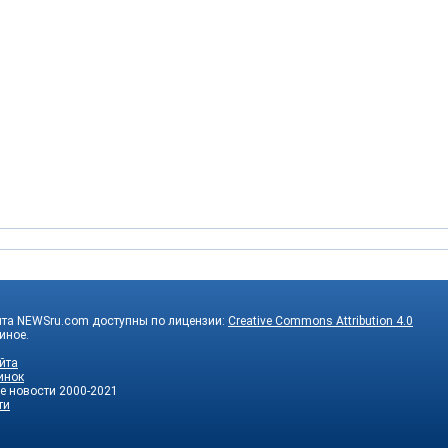
йта NEWSru.com доступны по лицензии:
Creative Commons Attribution 4.0
 иное.
йта
инок
е новости
2000-2021
ти