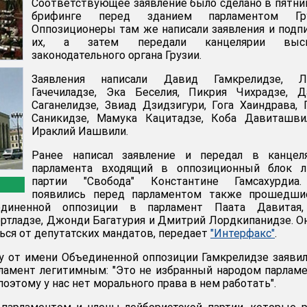
Соответствующее заявление было сделано в пятни
брифинге перед зданием парламентом Гру
Оппозиционеры там же написали заявления и подп
их, а затем передали канцелярии выс
законодательного органа Грузии.
Заявления написали Давид Гамкрелидзе, Л
Гачечиладзе, Эка Беселия, Пикрия Чихрадзе, Д
Саганелидзе, Звиад Дзидзигури, Гога Хаиндрава, 
Саникидзе, Мамука Кацитадзе, Коба Давиташви
Ираклий Иашвили.
Ранее написал заявление и передал в канцел
парламента входящий в оппозиционный блок л
партии "Свобода" Константине Гамсахурдиа
появились перед парламентом также прошедши
единенной оппозиции в парламент Паата Давитая,
ортладзе, Джонди Багатурия и Дмитрий Лордкипанидзе. О
ся от депутатских мандатов, передает
"Интерфакс"
.
у от имени Объединенной оппозиции Гамкрелидзе заявил
ламент легитимным: "Это не избранный народом парламе
поэтому у нас нет морального права в нем работать".