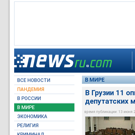
11 представителей 
Соответствующее за
Оппозиционеры там 
попросили председа
парламентом Грузи
канцелярии высшего
В МИРЕ
ВСЕ НОВОСТИ
Архив NEWSru.com
Архив NEWSru.com
Вести
ПАНДЕМИЯ
В Грузии 11 о
В РОССИИ
депутатских 
В МИРЕ
время публикации: 13 июня 20
ЭКОНОМИКА
РЕЛИГИЯ
КРИМИНАЛ