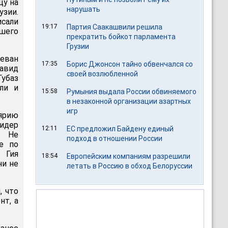
цу на
нарушать
зии.
исали
19:17
Партия Саакашвили решила
шего
прекратить бойкот парламента
Грузии
еван
17:35
Борис Джонсон тайно обвенчался со
авид
своей возлюбленной
Губаз
ли и
15:58
Румыния выдала России обвиняемого
в незаконной организации азартных
игр
ярию
идер
12:11
ЕС предложил Байдену единый
. Не
подход в отношении России
е по
 Гия
18:54
Европейским компаниям разрешили
ни не
летать в Россию в обход Белоруссии
, что
нт, а