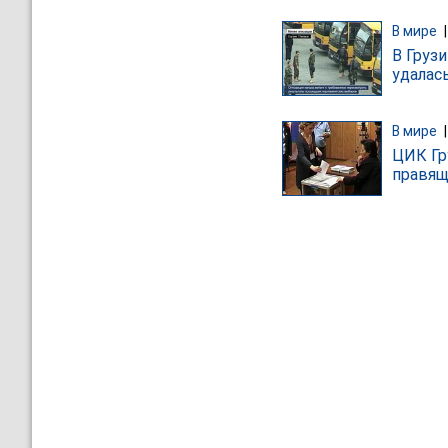
В мире
В Груз
удалас
В мире
ЦИК Гр
правящ