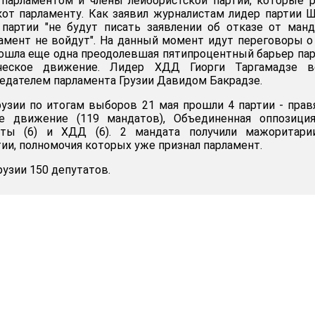
 парламентом и члены лейбористской партии, которые 
от парламенту. Как заявил журналистам лидер партии 
 партии "не будут писать заявлении об отказе от ман
ламент не войдут". На данный момент идут переговоры о
ошла еще одна преодолевшая пятипроцентный барьер пар
ическое движение. Лидер ХДД Гиорги Таргамадзе в
седателем парламента Грузии Давидом Бакрадзе.
рузии по итогам выборов 21 мая прошли 4 партии - пра
е движение (119 мандатов), Объединенная оппозиция
исты (6) и ХДД (6). 2 мандата получили мажоритари
ии, полномочия которых уже признал парламент.
рузии 150 депутатов.