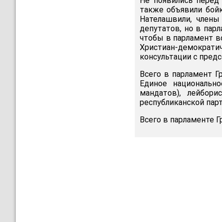
Не появились перед
также объявили бойк
Нателашвили, члены
депутатов, но в пар
чтобы в парламент в
Христиан-демократ
консультации с пред
Всего в парламент Г
Единое национально
мандатов), лейбор
республиканской парт
Всего в парламенте Г