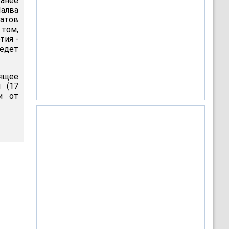
ранее
Шалва
датов
 том,
тия -
едет
вящее
 (17
и от