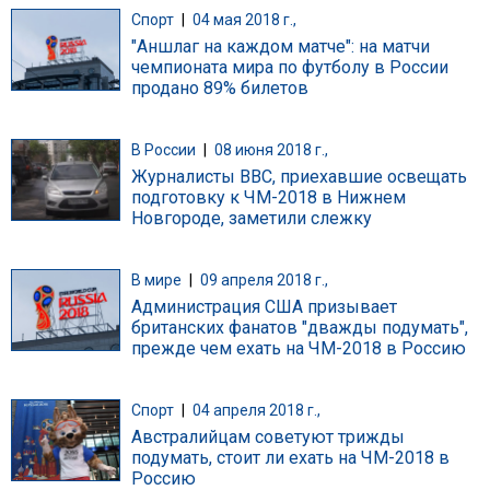
Спорт
|
04 мая 2018 г.,
"Аншлаг на каждом матче": на матчи
чемпионата мира по футболу в России
продано 89% билетов
В России
|
08 июня 2018 г.,
Журналисты ВВС, приехавшие освещать
подготовку к ЧМ-2018 в Нижнем
Новгороде, заметили слежку
В мире
|
09 апреля 2018 г.,
Администрация США призывает
британских фанатов "дважды подумать",
прежде чем ехать на ЧМ-2018 в Россию
Спорт
|
04 апреля 2018 г.,
Австралийцам советуют трижды
подумать, стоит ли ехать на ЧМ-2018 в
Россию