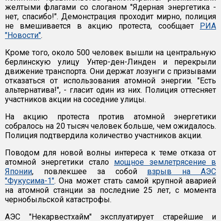
желтыми флагами со слоганом "Ядерная энергетика -
нет, спасибо!". Демонстрация проходит мирно, полиция
не вмешивается в акцию протеста, сообщает
РИА
"Новости"
.
Кроме того, около 500 человек вышли на центральную
берлинскую улицу Унтер-ден-Линден и перекрыли
движение транспорта. Они держат лозунги с призывами
отказаться от использования атомной энергии. "Есть
альтернатива!", - гласит один из них. Полиция оттесняет
участников акции на соседние улицы.
На акцию протеста против атомной энергетики
собралось на 20 тысяч человек больше, чем ожидалось.
Полиция подтвердила количество участников акции.
Поводом для новой волны интереса к теме отказа от
атомной энергетики стало
мощное землетрясение в
Японии
, повлекшее за собой
взрыв на АЭС
"Фукусима-1"
. Она может стать самой крупной аварией
на атомной станции за последние 25 лет, с момента
чернобыльской катастрофы.
АЭС "Некарвестхайм" эксплуатирует старейшие и