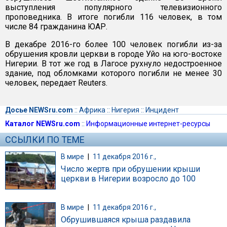
выступления популярного телевизионного
проповедника. В итоге погибли 116 человек, в том
числе 84 гражданина ЮАР.
В декабре 2016-го более 100 человек погибли из-за
обрушения кровли церкви в городе Уйо на юго-востоке
Нигерии. В тот же год в Лагосе рухнуло недостроенное
здание, под обломками которого погибли не менее 30
человек, передает Reuters.
Досье NEWSru.com
::
Африка
::
Нигерия
::
Инцидент
Каталог NEWSru.com
::
Информационные интернет-ресурсы
ССЫЛКИ ПО ТЕМЕ
В мире
|
11 декабря 2016 г.,
Число жертв при обрушении крыши
церкви в Нигерии возросло до 100
В мире
|
11 декабря 2016 г.,
Обрушившаяся крыша раздавила