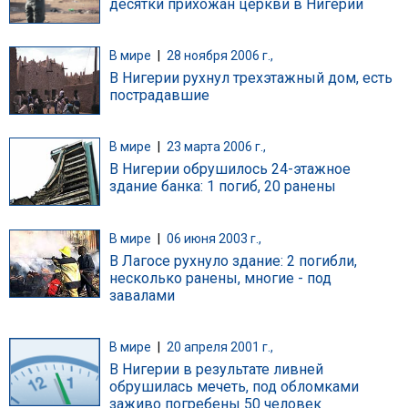
десятки прихожан церкви в Нигерии
В мире
|
28 ноября 2006 г.,
В Нигерии рухнул трехэтажный дом, есть
пострадавшие
В мире
|
23 марта 2006 г.,
В Нигерии обрушилось 24-этажное
здание банка: 1 погиб, 20 ранены
В мире
|
06 июня 2003 г.,
В Лагосе рухнуло здание: 2 погибли,
несколько ранены, многие - под
завалами
В мире
|
20 апреля 2001 г.,
В Нигерии в результате ливней
обрушилась мечеть, под обломками
заживо погребены 50 человек