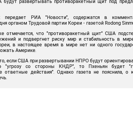
А будут развертывать противоракетный щит под предл
к передает РИА "Новости", содержатся в коммента
ня органом Трудовой партии Кореи - газетой Rodong Sinm
е отмечается, что "противоракетный щит" США подсте
ужений и подвергнет риску мир и стабильность в мир
реи, в настоящее время в мире нет ни одного государ
рожать Америке.
 что, если США при развертывании НПРО будут ориентиров
 "угрозу со стороны КНДР", то Пхеньян будет "г
е ответные действия". Однако газета не пояснила, о 
чь.