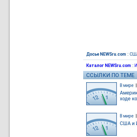
Досье NEWSru.com
::
СШ
Каталог NEWSru.com
::
И
ССЫЛКИ ПО ТЕМЕ
В мире
Америк
ходе к
В мире
США и 