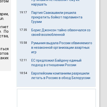
огом
нарушать
19:17
Партия Саакашвили решила
рии,
прекратить бойкот парламента
un.
Грузии
гнет
17:35
Борис Джонсон тайно обвенчался со
е. По
своей возлюбленной
ства,
15:58
Румыния выдала России обвиняемого
в незаконной организации азартных
аться
игр
отов
каких
12:11
ЕС предложил Байдену единый
подход в отношении России
18:54
Европейским компаниям разрешили
летать в Россию в обход Белоруссии