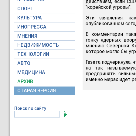
действиям, если СШ
"корейской угрозы".
СПОРТ
КУЛЬТУРА
Эти заявления, ка
опубликованном сегод
ИНОПРЕССА
В комментарии такж
МНЕНИЯ
гонку ядерных воор
НЕДВИЖИМОСТЬ
мнению Северной Ко
которое могло бы уг
ТЕХНОЛОГИИ
Газета подчеркнула,
АВТО
на так называемую
МЕДИЦИНА
предпринять сильны
именно мерах идет ре
АРХИВ
СТАРАЯ ВЕРСИЯ
Поиск по сайту