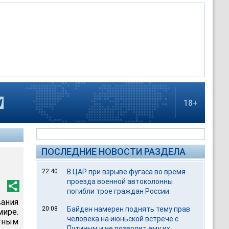
18+
ПОСЛЕДНИЕ НОВОСТИ РАЗДЕЛА
22:40
В ЦАР при взрыве фугаса во время
проезда военной автоколонны
погибли трое граждан России
ания
20:08
Байден намерен поднять тему прав
ире.
человека на июньской встрече с
тным
Путиным и не позволит ему их