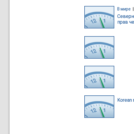
В мире
Северн
прав ч
Korean