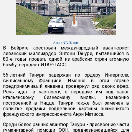
Архив NTVRU.com
В Бейруте арестован международный авантюрист
ливанский миллиардер Энтони Танури, пытавшийся в
80-е годы продать одной из арабских стран атомную
бомбу, передает ИТАР-ТАСС.
56-летний Танури задержан по ордеру Интерпола,
выписанному Францией. Именно в этой стране
предприимчивый ливанец провернул ряд своих афер.
Речь идет, в частности, о передаче им под залог
итальянскому бизнесмену виллы, незаконно
построенной в Ницце. Танури также был замечен в
попытке продажи поддельной картины знаменитого
французского импрессиониста Анри Матисса.
Среди более ранних авантюр Танури - присвоение части
гуманитарной помощи ООН, предназначавшейся для