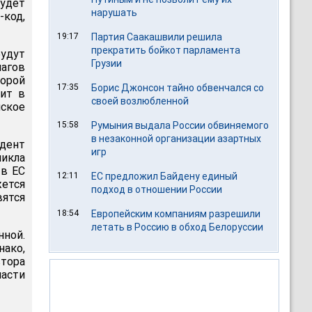
удет
нарушать
-код,
19:17
Партия Саакашвили решила
прекратить бойкот парламента
удут
Грузии
агов
торой
17:35
Борис Джонсон тайно обвенчался со
оит в
своей возлюбленной
ское
15:58
Румыния выдала России обвиняемого
в незаконной организации азартных
дент
игр
икла
 в ЕС
12:11
ЕС предложил Байдену единый
жется
подход в отношении России
ятся
18:54
Европейским компаниям разрешили
летать в Россию в обход Белоруссии
нной.
нако,
втора
асти