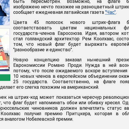
быть пересмотрен. Возможно, на флаге б
изображено нечто похожее на разноцветный штрих
сообщает ежедневная латвийская газета
"Час"
.
Цвета 45 полосок нового штрих-флага б
соответствовать цветам национальных фл
государств-членов Евросоюза. Идея, автором ко
стал голландский архитектор Рем Коолхаас, сост
том, что новый флаг будет выражать европей
"разнообразие и единство".
Новую концепцию заказал нынешний прези
Еврокомиссии Романо Проди. Нужда в ней возн
потому, что после ожидаемого вскоре вступления
10 новых членов в европейском объединении ока
25 государств. Соответственно, на флаге появ
сделает его слегка похожим на американский.
ек на штрих-код может показаться чересчур революцио
 что флаг будет напоминать обои или обивку кресел. Од
брюссельских чиновников должен впечатлить статус а
 Коолхаас получил премию Притцкера, которая в обл
ся аналогом Нобелевской премии.