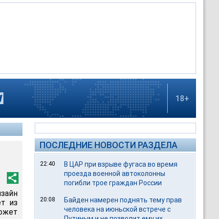
18+
ПОСЛЕДНИЕ НОВОСТИ РАЗДЕЛА
22:40
В ЦАР при взрыве фугаса во время
проезда военной автоколонны
погибли трое граждан России
зайн
20:08
Байден намерен поднять тему прав
ет из
человека на июньской встрече с
может
Путиным и не позволит ему их