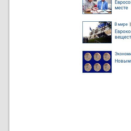
Евросо
месте
В мире
Евроко
вещес
Эконом
Новым 