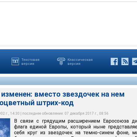
Текстовая
Классическая
версия
версия
ового штрих-флага будут соответствовать цветам национальных
нен: вместо звездочек на нем появится разноцветный штрих-код
-членов Евросоюза
аказал нынешний президент Еврокомиссии Романо Проди
 изменен: вместо звездочек на нем
ноцветный штрих-код
2 г., 14:30 | последнее обновление: 07 декабря 2017 г., 08:56
В связи с грядущим расширением Евросоюза ди
флага единой Европы, который ныне представля
себя круг из звездочек на темно-синем фоне, 