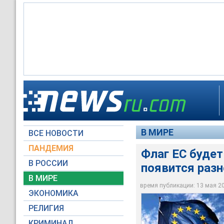
Цвета 45 полосок н
Флаг ЕС будет изме
флагов государств
Новую концепцию з
В МИРЕ
ВСЕ НОВОСТИ
Архив NTVRU.com
Архив NTVRU.com
Архив NTVRU.com
ПАНДЕМИЯ
Флаг ЕС будет
В РОССИИ
появится раз
В МИРЕ
время публикации: 13 мая 200
ЭКОНОМИКА
РЕЛИГИЯ
КРИМИНАЛ