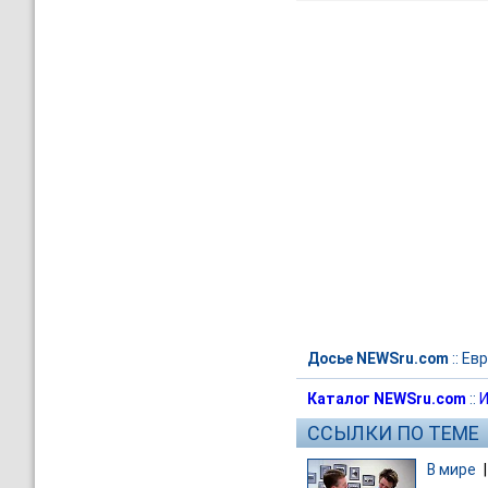
Досье NEWSru.com
::
Евр
Каталог NEWSru.com
::
И
ССЫЛКИ ПО ТЕМЕ
В мире