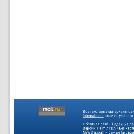
Все текстовые материалы са
International
, если не указано
Обратная связь:
Редакция са
Версии:
Palm / PDA
/
Без карт
NEWSru.com – самые быстры