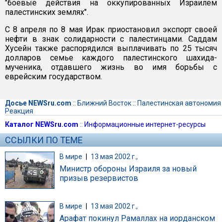
"боевые действия на оккупированных Израилем
палестинских землях".
С 8 апреля по 8 мая Ирак приостановил экспорт своей
нефти в знак солидарности с палестинцами. Саддам
Хусейн также распорядился выплачивать по 25 тысяч
долларов семье каждого палестинского шахида-
мученика, отдавшего жизнь во имя борьбы с
еврейским государством.
Досье NEWSru.com
::
Ближний Восток
::
Палестинская автономия
Реакция
Каталог NEWSru.com
::
Информационные интернет-ресурсы
ССЫЛКИ ПО ТЕМЕ
В мире
|
13 мая 2002 г.,
Министр обороны Израиля за новый
призыв резервистов
В мире
|
13 мая 2002 г.,
Арафат покинул Рамаллах на иорданском