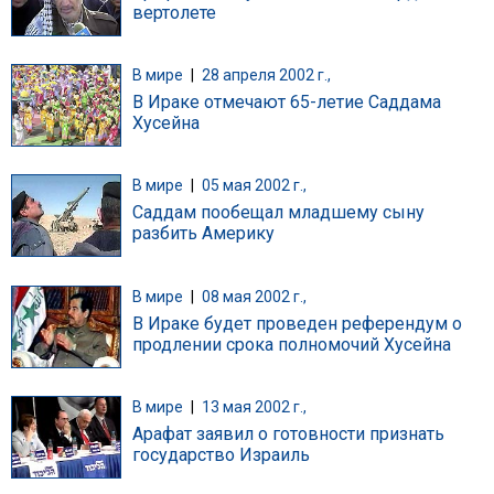
вертолете
В мире
|
28 апреля 2002 г.,
В Ираке отмечают 65-летие Саддама
Хусейна
В мире
|
05 мая 2002 г.,
Саддам пообещал младшему сыну
разбить Америку
В мире
|
08 мая 2002 г.,
В Ираке будет проведен референдум о
продлении срока полномочий Хусейна
В мире
|
13 мая 2002 г.,
Арафат заявил о готовности признать
государство Израиль