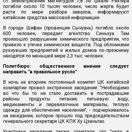
От землетрясения магнитудой 7,8 по шкале Рихтера
погибли около 10 тысяч человек, число жертв будет
расти по мере разбора завалов, информируют
китайские средства массовой информации.
В городе Шифан (провинция Сычуань) погибло около
600 человек, передает агентство Синьхуа. Там
произошло разрушение химического предприятия, что
привело к утечке химических веществ. Под обломками
рухнувших предприятий и жилых домов по-прежнему
находятся по меньшей мере 2,3 тыс. человек.
Политбюро: общественное мнение следует
направить "в правильное русло"
В ночь на вторник постоянный комитет ЦК китайской
компартии провел экстренное заседание. "Необходимо
во что бы то ни стало доставить в пострадавшие
районы продукты питания, питьевую воду,
медикаменты и перевязочные материалы, теплую
одежду для обеспечения населения", - подчеркивалось
на заседании, которое прошло под председательством
генерального секретаря ЦК КПК Ху Цзиньтао.
Участники заседания также отметили, что "надо в