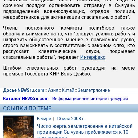
срочном порядке организовать отправку в Сычуань
подразделений военнослужащих, отрядов полиции,
медработников для активизации спасательных работ".
Члены постоянного комитета политбюро также
обратили внимание на то, что "следует усилить работу и
направить общественное мнение в правильное русло,
строго взыскивать в соответствии с законом с тех, кто
распускает клеветнические слухи, подрывает
спасательные работы", передает
Интерфакс
.
Штабом спасательных работ руководит на месте
премьер Госсовета КНР Вэнь Цзябао.
Досье NEWSru.com
::
Азия
::
Китай
::
Землетрясение
Каталог NEWSru.com
::
Информационные интернет-ресурсы
ССЫЛКИ ПО ТЕМЕ
В мире
|
13 мая 2008 г.,
Число жертв землетрясения в китайской
провинции Сычуань приближается к 10
тыс. человек