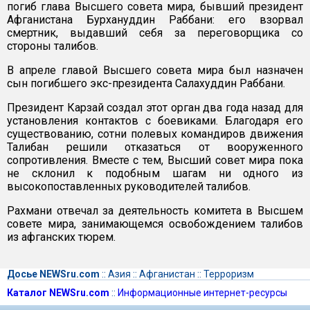
погиб глава Высшего совета мира, бывший президент
Афганистана Бурхануддин Раббани: его взорвал
смертник, выдавший себя за переговорщика со
стороны талибов.
В апреле главой Высшего совета мира был назначен
сын погибшего экс-президента Салахуддин Раббани.
Президент Карзай создал этот орган два года назад для
установления контактов с боевиками. Благодаря его
существованию, сотни полевых командиров движения
Талибан решили отказаться от вооруженного
сопротивления. Вместе с тем, Высший совет мира пока
не склонил к подобным шагам ни одного из
высокопоставленных руководителей талибов.
Рахмани отвечал за деятельность комитета в Высшем
совете мира, занимающемся освобождением талибов
из афганских тюрем.
Досье NEWSru.com
::
Азия
::
Афганистан
::
Терроризм
Каталог NEWSru.com
::
Информационные интернет-ресурсы