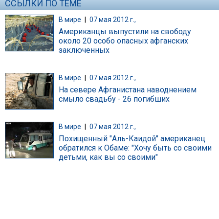
ССЫЛКИ ПО ТЕМЕ
В мире
|
07 мая 2012 г.,
Американцы выпустили на свободу
около 20 особо опасных афганских
заключенных
В мире
|
07 мая 2012 г.,
На севере Афганистана наводнением
смыло свадьбу - 26 погибших
В мире
|
07 мая 2012 г.,
Похищенный "Аль-Каидой" американец
обратился к Обаме: "Хочу быть со своими
детьми, как вы со своими"