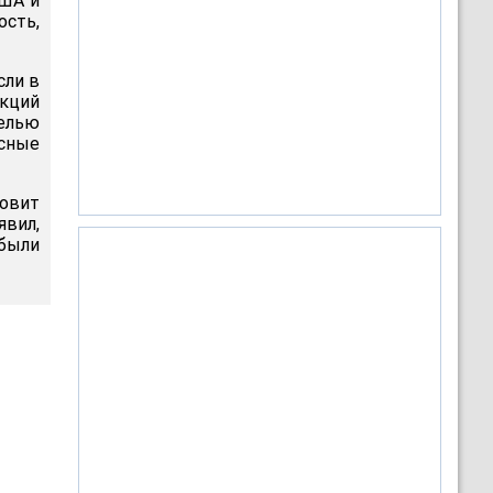
США и
ость,
сли в
нкций
целью
сные
овит
явил,
 были