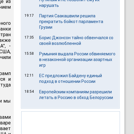
де из
нарушать
ением
19:17
Партия Саакашвили решила
прекратить бойкот парламента
ного
Грузии
анки
стран
17:35
Борис Джонсон тайно обвенчался со
также
своей возлюбленной
", -
США,
15:58
Румыния выдала России обвиняемого
чили
в незаконной организации азартных
игр
Трамп
12:11
ЕС предложил Байдену единый
ся и
подход в отношении России
 туда
18:54
Европейским компаниям разрешили
летать в Россию в обход Белоруссии
ли мы
вами
нваре
ивает