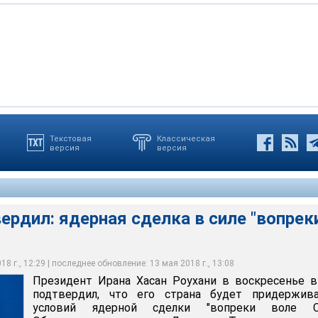
Текстовая
Классическая
версия
версия
ения президент США Дональд Трамп объявил 8 мая. Вместе с
ется и режим снятия с Ирана санкций, которые затрагивали
ставки туда определенных товаров
ердил: ядерная сделка в силе "вопрек
8 г., 12:29 | последнее обновление: 13 мая 2018 г., 13:08
Президент Ирана Хасан Роухани в воскресенье 
подтвердил, что его страна будет придержива
условий ядерной сделки "вопреки воле С