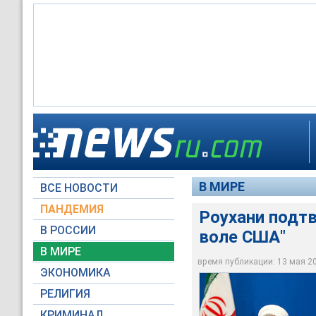
О выходе из соглаш
соглашением отменя
Хасан Рухани
экспорт нефти и по
В МИРЕ
ВСЕ НОВОСТИ
Global Look Press
Reuters
ПАНДЕМИЯ
Роухани подтв
В РОССИИ
воле США"
В МИРЕ
время публикации: 13 мая 201
ЭКОНОМИКА
РЕЛИГИЯ
КРИМИНАЛ