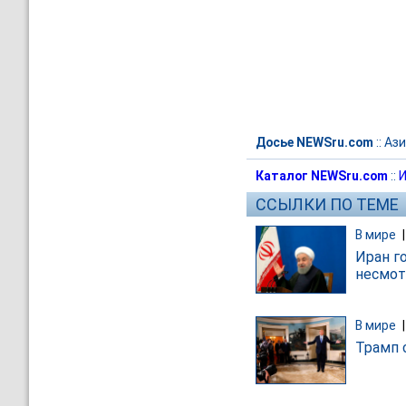
Досье NEWSru.com
::
Ази
Каталог NEWSru.com
::
И
ССЫЛКИ ПО ТЕМЕ
В мире
Иран г
несмот
В мире
Трамп 