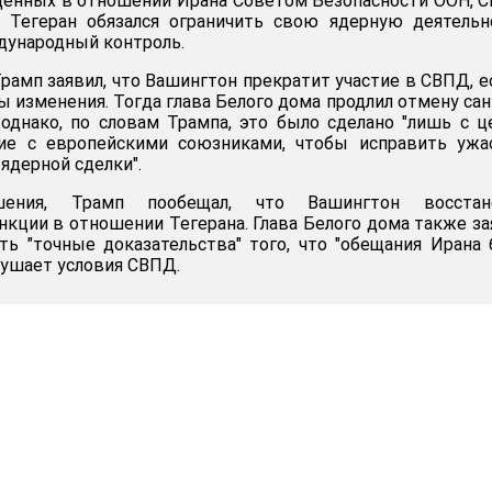
денных в отношении Ирана Советом Безопасности ООН, 
 Тегеран обязался ограничить свою ядерную деятельн
дународный контроль.
Трамп заявил, что Вашингтон прекратит участие в СВПД, е
ы изменения. Тогда глава Белого дома продлил отмену са
однако, по словам Трампа, это было сделано "лишь с 
ие с европейскими союзниками, чтобы исправить ужа
ядерной сделки".
ения, Трамп пообещал, что Вашингтон восстан
кции в отношении Тегерана. Глава Белого дома также за
ть "точные доказательства" того, что "обещания Ирана
рушает условия СВПД.