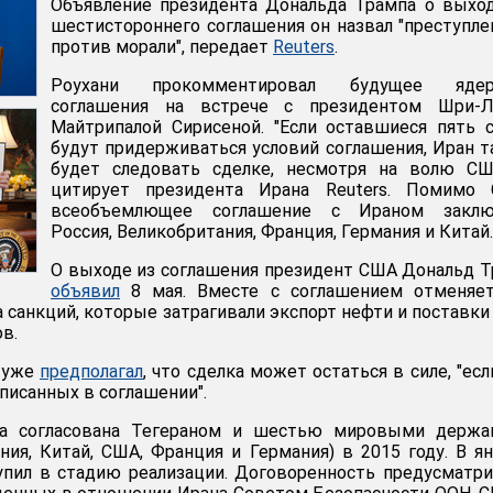
Объявление президента Дональда Трампа о выхо
шестистороннего соглашения он назвал "преступл
против морали", передает
Reuters
.
Роухани прокомментировал будущее ядер
соглашения на встрече с президентом Шри-Л
Майтрипалой Сирисеной. "Если оставшиеся пять 
будут придерживаться условий соглашения, Иран 
будет следовать сделке, несмотря на волю США
цитирует президента Ирана Reuters. Помимо 
всеобъемлющее соглашение с Ираном заклю
Россия, Великобритания, Франция, Германия и Китай.
О выходе из соглашения президент США Дональд 
объявил
8 мая. Вместе с соглашением отменяет
 санкций, которые затрагивали экспорт нефти и поставки
в.
и уже
предполагал
, что сделка может остаться в силе, "ес
писанных в соглашении".
ла согласована Тегераном и шестью мировыми держа
ания, Китай, США, Франция и Германия) в 2015 году. В я
упил в стадию реализации. Договоренность предусматр