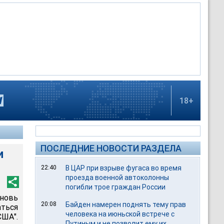
18+
ПОСЛЕДНИЕ НОВОСТИ РАЗДЕЛА
и
22:40
В ЦАР при взрыве фугаса во время
проезда военной автоколонны
погибли трое граждан России
вновь
20:08
Байден намерен поднять тему прав
ться
человека на июньской встрече с
ША".
Путиным и не позволит ему их