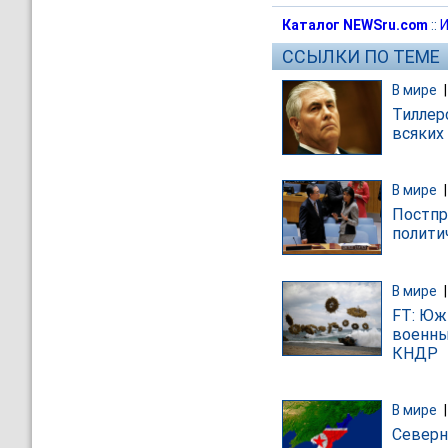
Каталог NEWSru.com
::
И
ССЫЛКИ ПО ТЕМЕ
В мире
Тиллер
всяких
В мире
Постпр
полити
В мире
FT: Юж
военны
КНДР
В мире
Северн