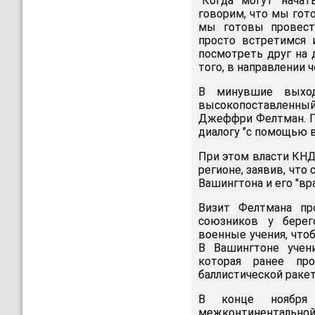
"Когда могут начат
говорим, что мы гот
мы готовы провест
просто встретимся 
посмотреть друг на 
того, в направлении ч
В минувшие выхо
высокопоставленны
Джеффри Фелтман. По
диалогу "с помощью в
При этом власти КНД
регионе, заявив, что
Вашингтона и его "в
Визит Фелтмана пр
союзников у берег
военные учения, что
В Вашингтоне учен
которая ранее про
баллистической раке
В конце ноября 
межконтинентальной