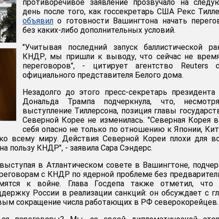
противоречивое заявление прозвучало на следу
день после того, как госсекретарь США Рекс Тилл
объявил
о готовности Вашингтона начать перего
без каких-либо дополнительных условий.
"Учитывая последний запуск баллистической ра
КНДР, мы пришли к выводу, что сейчас не врем
переговоров", - цитирует агентство Reuters с
официального представителя Белого дома.
Незадолго до этого пресс-секретарь президент
Дональда Трампа подчеркнула, что, несмотр
выступление Тиллерсона, позиция главы государст
Северной Корее не изменилась. "Северная Корея 
себя опасно не только по отношению к Японии, Ки
ко всему миру. Действия Северной Кореи плохи для в
на пользу КНДР", - заявила Сара Сэндерс.
 выступая в Атлантическом совете в Вашингтоне, подчер
реговорам с КНДР по ядерной проблеме без предварите
мятся к войне. Глава Госдепа также отметил, что
держку России в реализации санкций: он обсуждает с г
ым сокращение числа работающих в РФ северокорейцев.