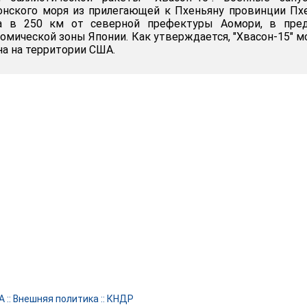
онского моря из прилегающей к Пхеньяну провинции Пх
ла в 250 км от северной префектуры Аомори, в пред
омической зоны Японии. Как утверждается, "Хвасон-15" 
на на территории США.
А
::
Внешняя политика
::
КНДР