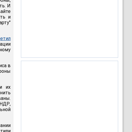
оны,
ть. И
айте
ть и
арту"
сетил
ации
рному
иса в
ороны
и их
нить
ваны.
НДР,
ьной
ании
тили