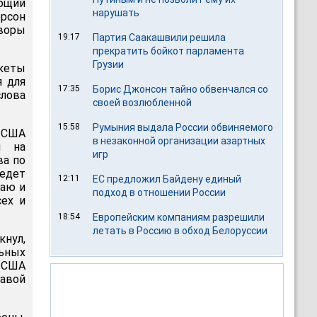
ющий
нарушать
ерсон
воры
19:17
Партия Саакашвили решила
прекратить бойкот парламента
Грузии
кеты
я для
17:35
Борис Джонсон тайно обвенчался со
лова
своей возлюбленной
15:58
Румыния выдала России обвиняемого
а США
в незаконной организации азартных
я на
игр
ва по
ведет
12:11
ЕС предложил Байдену единый
таю и
подход в отношении России
сех и
18:54
Европейским компаниям разрешили
летать в Россию в обход Белоруссии
кнул,
льных
 США
лавой