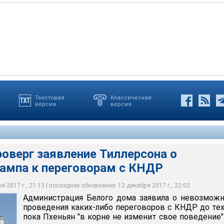
Текстовая
Классическая
версия
версия
, выступая в Атлантическом совете в Вашингтоне, подчеркнул,
го дома заявила о невозможности проведения каких-либо
ереговорам с КНДР по ядерной проблеме без предварительных
до тех пор, пока Пхеньян "в корне не изменит свое поведение"
тся к войне
оверг заявление Тиллерсона о
рампа к переговорам с КНДР
 2017 г., 21:13 | последнее обновление: 13 декабря 2017 г., 22:02
Администрация Белого дома заявила о невозмож
проведения каких-либо переговоров с КНДР до тех
пока Пхеньян "в корне не изменит свое поведение"