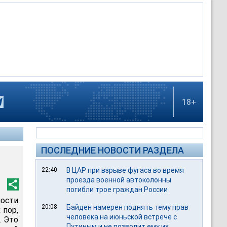
18+
ПОСЛЕДНИЕ НОВОСТИ РАЗДЕЛА
22:40
В ЦАР при взрыве фугаса во время
проезда военной автоколонны
погибли трое граждан России
ности
20:08
Байден намерен поднять тему прав
 пор,
человека на июньской встрече с
. Это
Путиным и не позволит ему их