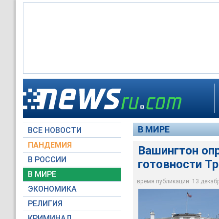
Накануне Тиллерсон
Администрация Бело
что США готовы к п
переговоров с КНДР 
условий и не стремя
В МИРЕ
ВСЕ НОВОСТИ
Global Look Press
Global Look Press
ПАНДЕМИЯ
Вашингтон опр
В РОССИИ
готовности Т
В МИРЕ
время публикации: 13 декабря
ЭКОНОМИКА
РЕЛИГИЯ
КРИМИНАЛ