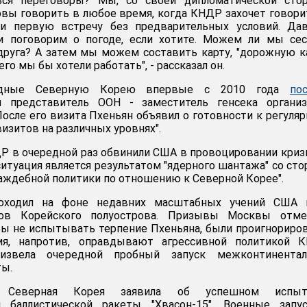
ься переговоры? Мы, со своей дипломатической стор
овы говорить в любое время, когда КНДР захочет говори
и первую встречу без предварительных условий. Дав
и поговорим о погоде, если хотите. Можем ли мы сес
друга? А затем мы можем составить карту, "дорожную к
его мы бы хотели работать", - рассказал он.
дные Северную Корею впервые с 2010 года
по
й представитель ООН - заместитель генсека организ
сле его визита Пхеньян объявил о готовности к регуля
изитов на различных уровнях".
Р в очередной раз обвинили США в провоцировании криз
 ситуация является результатом "ядерного шантажа" со ст
раждебной политики по отношению к Северной Корее".
оходил на фоне недавних масштабных учений США 
ов Корейского полуострова. Призывы Москвы отме
бы не испытывать терпение Пхеньяна, были проигнориро
ия, напротив, оправдывают агрессивной политикой К
извела очередной пробный запуск межконтинентал
ты.
Северная Корея заявила об успешном испыт
 баллистической ракеты "Хвасон-15". Военные запус