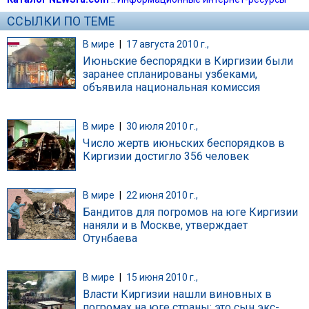
ССЫЛКИ ПО ТЕМЕ
В мире
|
17 августа 2010 г.,
Июньские беспорядки в Киргизии были
заранее спланированы узбеками,
объявила национальная комиссия
В мире
|
30 июля 2010 г.,
Число жертв июньских беспорядков в
Киргизии достигло 356 человек
В мире
|
22 июня 2010 г.,
Бандитов для погромов на юге Киргизии
наняли и в Москве, утверждает
Отунбаева
В мире
|
15 июня 2010 г.,
Власти Киргизии нашли виновных в
погромах на юге страны: это сын экс-