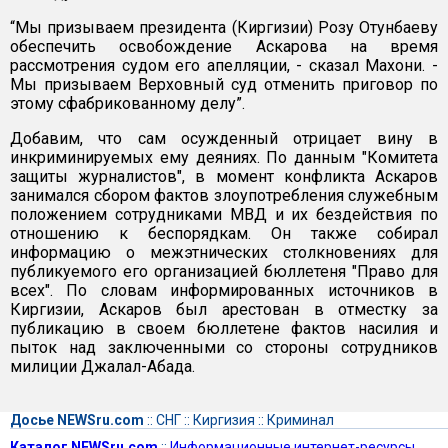
“Мы призываем президента (Киргизии) Розу Отунбаеву
обеспечить освобождение Аскарова на время
рассмотрения судом его апелляции, - сказал Махони. -
Мы призываем Верховный суд отменить приговор по
этому сфабрикованному делу”.
Добавим, что сам осужденный отрицает вину в
инкриминируемых ему деяниях. По данным "Комитета
защиты журналистов", в момент конфликта Аскаров
занимался сбором фактов злоупотребления служебным
положением сотрудниками МВД и их бездействия по
отношению к беспорядкам. Он также собирал
информацию о межэтнических столкновениях для
публикуемого его организацией бюллетеня "Право для
всех". По словам информированных источников в
Киргизии, Аскаров был арестован в отместку за
публикацию в своем бюллетене фактов насилия и
пыток над заключенными со стороны сотрудников
милиции Джалал-Абада.
Досье NEWSru.com
::
СНГ
::
Киргизия
::
Криминал
Каталог NEWSru.com
::
Информационные интернет-ресурсы