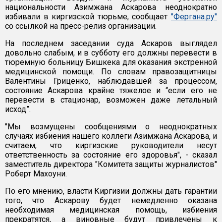
национальности Азимжана Аскарова неоднократно
избивали в киргизской тюрьме, сообщает
"Фергана.ру"
со ссылкой на пресс-релиз организации.
На последнем заседании суда Аскаров выглядел
довольно слабым, и в субботу его должны перевести в
тюремную больницу Бишкека для оказания экстренной
медицинской помощи. По словам правозащитницы
Валентины Гриценко, наблюдавшей за процессом,
состояние Аскарова крайне тяжелое и “если его не
перевести в стационар, возможен даже летальный
исход”.
"Мы возмущены сообщениями о неоднократных
случаях избиения нашего коллеги Азимжана Аскарова, и
считаем, что киргизские руководители несут
ответственность за состояние его здоровья", - сказал
заместитель директора "Комитета защиты журналистов"
Роберт Махоуни.
По его мнению, власти Киргизии должны дать гарантии
того, что Аскарову будет немедленно оказана
необходимая медицинская помощь, избиения
прекратятся, а виновные будут привлечены к