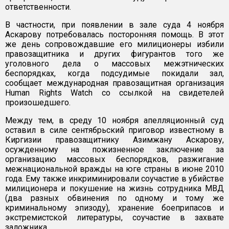
ответственности.
В частности, при появлении в зале суда 4 ноября
Аскарову потребовалась посторонняя помощь. В этот
же день сопровождавшие его милиционеры избили
правозащитника и других фигурантов того же
уголовного дела о массовых межэтнических
беспорядках, когда подсудимые покидали зал,
сообщает международная правозащитная организация
Human Rights Watch со ссылкой на свидетелей
произошедшего.
Между тем, в среду 10 ноября апелляционный суд
оставил в силе сентябрьский приговор известному в
Киргизии правозащитнику Азимжану Аскарову,
осужденному на пожизненное заключение за
организацию массовых беспорядков, разжигание
межнациональной вражды на юге страны в июне 2010
года. Ему также инкриминировали соучастие в убийстве
милиционера и покушение на жизнь сотрудника МВД
(два разных обвинения по одному и тому же
криминальному эпизоду), хранение боеприпасов и
экстремистской литературы, соучастие в захвате
заложника.