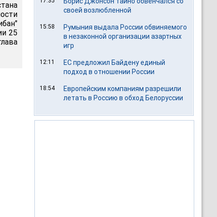
17:35
Борис Джонсон тайно обвенчался со
тана
своей возлюбленной
ности
ибан"
15:58
Румыния выдала России обвиняемого
ии 25
в незаконной организации азартных
глава
игр
12:11
ЕС предложил Байдену единый
подход в отношении России
18:54
Европейским компаниям разрешили
летать в Россию в обход Белоруссии