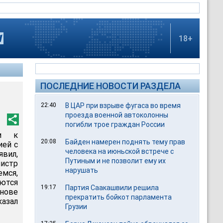
18+
ПОСЛЕДНИЕ НОВОСТИ РАЗДЕЛА
22:40
В ЦАР при взрыве фугаса во время
проезда военной автоколонны
погибли трое граждан России
ти к
20:08
Байден намерен поднять тему прав
ией с
человека на июньской встрече с
явил,
Путиным и не позволит ему их
нистр
нарушать
емся,
ьются
19:17
Партия Саакашвили решила
нове
прекратить бойкот парламента
азал
Грузии