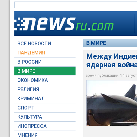
В МИРЕ
ВСЕ НОВОСТИ
ПАНДЕМИЯ
Между Индией
В РОССИИ
ядерная война
Конфликт из-за Ка
В МИРЕ
Пакистаном и Инди
время публикации: 14 августа
ЭКОНОМИКА
Архив НТВ
РЕЛИГИЯ
КРИМИНАЛ
СПОРТ
КУЛЬТУРА
ИНОПРЕССА
МНЕНИЯ