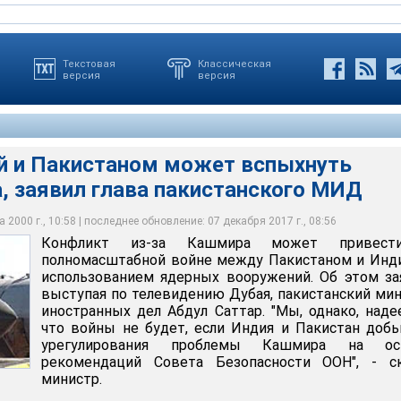
Текстовая
Классическая
версия
версия
 и Пакистаном может вспыхнуть
, заявил глава пакистанского МИД
шмира может привести к полномасштабной войне между
ей с использованием ядерных вооружений
 2000 г., 10:58 | последнее обновление: 07 декабря 2017 г., 08:56
Конфликт из-за Кашмира может привес
полномасштабной войне между Пакистаном и Инд
использованием ядерных вооружений. Об этом за
выступая по телевидению Дубая, пакистанский ми
иностранных дел Абдул Саттар. "Мы, однако, наде
что войны не будет, если Индия и Пакистан доб
урегулирования проблемы Кашмира на ос
рекомендаций Совета Безопасности ООН", - ск
министр.