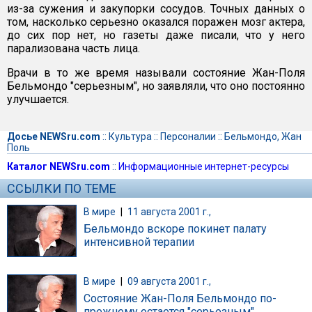
из-за сужения и закупорки сосудов. Точных данных о
том, насколько серьезно оказался поражен мозг актера,
до сих пор нет, но газеты даже писали, что у него
парализована часть лица.
Врачи в то же время называли состояние Жан-Поля
Бельмондо "серьезным", но заявляли, что оно постоянно
улучшается.
Досье NEWSru.com
::
Культура
::
Персоналии
::
Бельмондо, Жан
Поль
Каталог NEWSru.com
::
Информационные интернет-ресурсы
ССЫЛКИ ПО ТЕМЕ
В мире
|
11 августа 2001 г.,
Бельмондо вскоре покинет палату
интенсивной терапии
В мире
|
09 августа 2001 г.,
Состояние Жан-Поля Бельмондо по-
прежнему остается "серьезным"