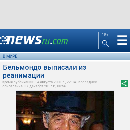
18+
☰
В МИРЕ
Бельмондо выписали из
реанимации
время публикации: 14 августа 2001 г., 22:34 | последнее
обновление: 07 декабря 2017 г., 08:56