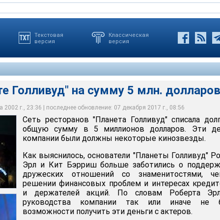
Текстовая
Классическая
версия
версия
те Голливуд" на сумму 5 млн. долларо
 2002 г., 23:36 | последнее обновление: 07 декабря 2017 г., 08:56
Сеть ресторанов "Планета Голливуд" списала дол
общую сумму в 5 миллионов долларов. Эти де
компании были должны некоторые кинозвезды.
Как выяснилось, основатели "Планеты Голливуд" Р
Эрл и Кит Бэрриш больше заботились о поддерж
дружеских отношений со знаменитостями, ч
решении финансовых проблем и интересах креди
и держателей акций. По словам Роберта Эрл
руководства компании так или иначе не 
возможности получить эти деньги с актеров.