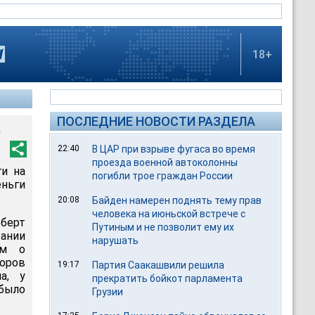
18+
ПОСЛЕДНИЕ НОВОСТИ РАЗДЕЛА
в
22:40
В ЦАР при взрыве фугаса во время
проезда военной автоколонны
ги на
погибли трое граждан России
ньги
20:08
Байден намерен поднять тему прав
человека на июньской встрече с
оберт
Путиным и не позволит ему их
ании
нарушать
ем о
торов
19:17
Партия Саакашвили решила
а, у
прекратить бойкот парламента
было
Грузии