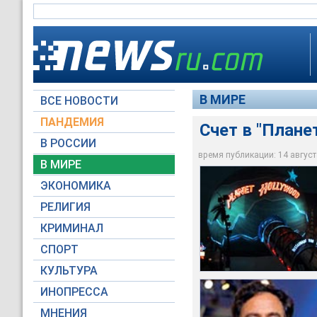
В МИРЕ
ВСЕ НОВОСТИ
ПАНДЕМИЯ
Счет в "Плане
В РОССИИ
время публикации: 14 августа
В МИРЕ
ЭКОНОМИКА
Архив NTVRU.com
Архив NTVRU.com
Архив NTVRU.com
Архив NTVRU.com
Архив NTVRU.com
РЕЛИГИЯ
КРИМИНАЛ
СПОРТ
КУЛЬТУРА
ИНОПРЕССА
МНЕНИЯ