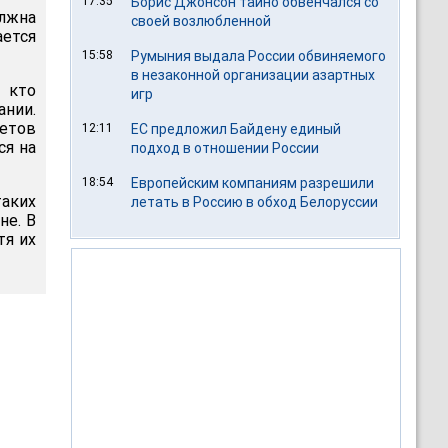
17:35
Борис Джонсон тайно обвенчался со
лжна
своей возлюбленной
ется
15:58
Румыния выдала России обвиняемого
в незаконной организации азартных
, кто
игр
ании.
кетов
12:11
ЕС предложил Байдену единый
ся на
подход в отношении России
18:54
Европейским компаниям разрешили
таких
летать в Россию в обход Белоруссии
не. В
тя их