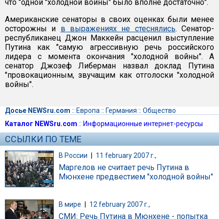
что "одной "холодной войны" было вполне достаточно".
Американские сенаторы в своих оценках были менее
осторожны и
в выражениях не стеснялись
. Сенатор-
республиканец Джон Маккейн расценил выступление
Путина как "самую агрессивную речь российского
лидера с момента окончания "холодной войны". А
сенатор Джозеф Либерман назвал доклад Путина
"провокационным, звучащим как отголоски "холодной
войны".
Досье NEWSru.com
::
Европа
::
Германия
::
Общество
Каталог NEWSru.com
::
Информационные интернет-ресурсы
ССЫЛКИ ПО ТЕМЕ
В России
|
11 february 2007 г.,
Маргелов не считает речь Путина в
Мюнхене предвестием "холодной войны"
В мире
|
12 february 2007 г.,
СМИ: Речь Путина в Мюнхене - попытка