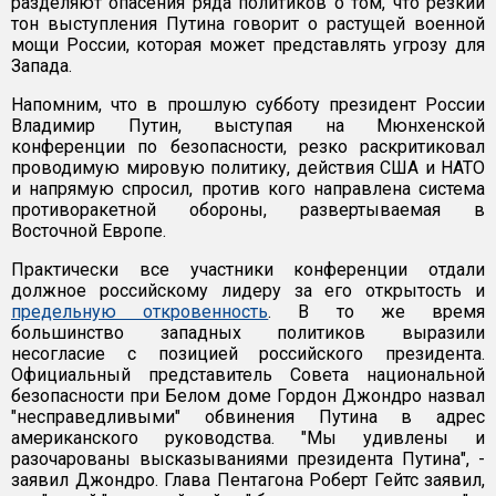
разделяют опасения ряда политиков о том, что резкий
тон выступления Путина говорит о растущей военной
мощи России, которая может представлять угрозу для
Запада.
Напомним, что в прошлую субботу президент России
Владимир Путин, выступая на Мюнхенской
конференции по безопасности, резко раскритиковал
проводимую мировую политику, действия США и НАТО
и напрямую спросил, против кого направлена система
противоракетной обороны, развертываемая в
Восточной Европе.
Практически все участники конференции отдали
должное российскому лидеру за его открытость и
предельную откровенность
. В то же время
большинство западных политиков выразили
несогласие с позицией российского президента.
Официальный представитель Совета национальной
безопасности при Белом доме Гордон Джондро назвал
"несправедливыми" обвинения Путина в адрес
американского руководства. "Мы удивлены и
разочарованы высказываниями президента Путина", -
заявил Джондро. Глава Пентагона Роберт Гейтс заявил,