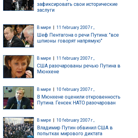
зафиксировать свои исторические
заслуги
В мире
|
11 february 2007 г.,
Шеф Пентагона о речи Путина: "все
шпионы говорят напрямую"
В мире
|
11 february 2007 г.,
США разочарованы речью Путина в
Мюнхене
В мире
|
10 february 2007 г.,
В Мюнхене оценили откровенность
Путина. Генсек НАТО разочарован
В мире
|
10 february 2007 г.,
Владимир Путин обвинил США в
попытках мирового диктата