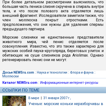
При более детальном рассмотрении выяснилось, что
большая часть пениса слизня скручена в спираль внутри
тела, и что после полового акта отделяется лишь
внешний фрагмент. Исследователи заметили также, что
член моллюска покрыт отростками. Есть
предположения, что они нужны для удаления спермы
предыдущего партнера.
Морские слизняки не единственные представители
животного мира, чей пенис отделяется после
совокупления. Известно, что это также характерно для
мужских особей паука-кругопряда, береговых улиток и
обитающих на суше слизняков рода Ariolimax. Однако
регенерировать пенис они не могут.
Досье NEWSru.com
::
Наука и технологии
::
Флора и фауна
::
Моллюски
Каталог NEWSru.com
::
Информационные интернет-ресурсы
ССЫЛКИ ПО ТЕМЕ
В мире
|
31 января 2007 г.,
Ученые: морские коньки неразборчивы в