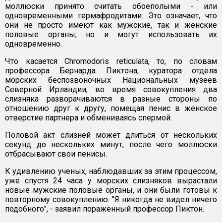
моллюски принято считать обоеполыми - или
одновременными гермафродитами. Это означает, что
они не просто имеют как мужские, так и женские
половые органы, но и могут использовать их
одновременно.
Что касается Chromodoris reticulata, то, по словам
профессора Бернарда Пиктона, куратора отдела
морских беспозвоночных Национальных музеев
Северной Ирландии, во время совокупления два
слизняка разворачиваются в разные стороны по
отношению друг к другу, помещая пенис в женское
отверстие партнера и обмениваясь спермой.
Половой акт слизней может длиться от нескольких
секунд до нескольких минут, после чего моллюски
отбрасывают свои пенисы.
К удивлению ученых, наблюдавших за этим процессом,
уже спустя 24 часа у морских слизняков вырастали
новые мужские половые органы, и они были готовы к
повторному совокуплению. "Я никогда не видел ничего
подобного", - заявил пораженный профессор Пиктон.