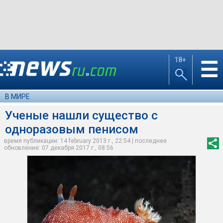
18+
☰
В МИРЕ
Ученые нашли существо с
одноразовым пенисом
время публикации: 14 february 2013 г., 22:54 | последнее
обновление: 07 декабря 2017 г., 08:56