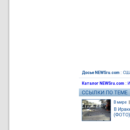
Досье NEWSru.com
::
СШ
Каталог NEWSru.com
::
И
ССЫЛКИ ПО ТЕМЕ
В мире
В Ирак
(ФОТО)