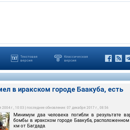
Текстовая
Классическая
версия
версия
чевидцев, взорвалась бомба, заложенная в автомобиле около
нная в 67 километрах от Багдада, является преимущественно
ка. Взрыв был очень мощным, людей буквально разметало по
. Этот город является центром активного сопротивления
ратно проводила крупномасштабные операции по поимке
ным
остях этого города
ел в иракском городе Баакуба, есть
2004 г., 10:03 | последнее обновление: 07 декабря 2017 г., 08:56
Минимум два человека погибли в результате вз
бомбы в иракском городе Баакуба, расположенном
км от Багдада.