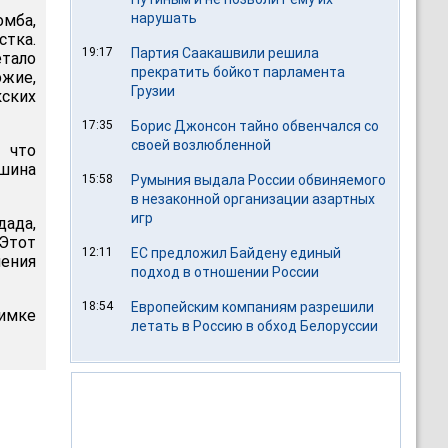
нарушать
мба,
стка.
19:17
Партия Саакашвили решила
етало
прекратить бойкот парламента
ожие,
Грузии
ских
17:35
Борис Джонсон тайно обвенчался со
своей возлюбленной
 что
ашина
15:58
Румыния выдала России обвиняемого
в незаконной организации азартных
игр
дада,
 Этот
12:11
ЕС предложил Байдену единый
ения
подход в отношении России
18:54
Европейским компаниям разрешили
имке
летать в Россию в обход Белоруссии