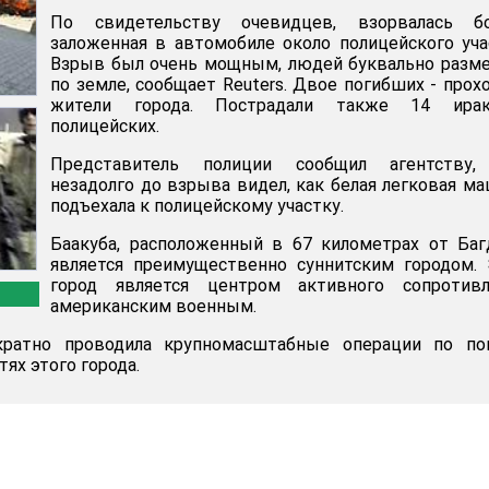
По свидетельству очевидцев, взорвалась бо
заложенная в автомобиле около полицейского уча
Взрыв был очень мощным, людей буквально разм
по земле, сообщает Reuters. Двое погибших - прох
жители города. Пострадали также 14 ирак
полицейских.
Представитель полиции сообщил агентству,
незадолго до взрыва видел, как белая легковая м
подъехала к полицейскому участку.
Баакуба, расположенный в 67 километрах от Баг
является преимущественно суннитским городом.
город является центром активного сопротивл
американским военным.
ратно проводила крупномасштабные операции по по
тях этого города.