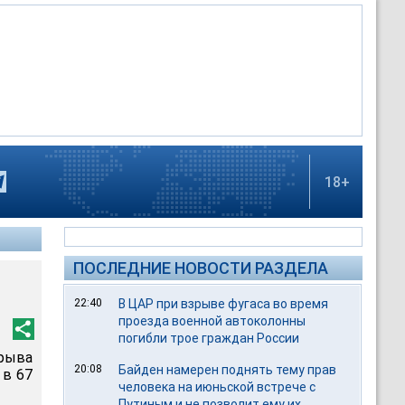
18+
ПОСЛЕДНИЕ НОВОСТИ РАЗДЕЛА
22:40
В ЦАР при взрыве фугаса во время
проезда военной автоколонны
погибли трое граждан России
рыва
20:08
Байден намерен поднять тему прав
 в 67
человека на июньской встрече с
Путиным и не позволит ему их