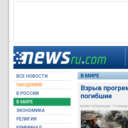
По свидетельству о
Баакуба, расположе
полицейского участ
суннитским городом
Армия США неоднок
земле
американским воен
партизан в окрестн
В МИРЕ
ВСЕ НОВОСТИ
Архив NEWSru.com
Архив NEWSru.com
Yahoo!
ПАНДЕМИЯ
Взрыв прогрем
В РОССИИ
погибшие
В МИРЕ
время публикации: 14 января 
ЭКОНОМИКА
РЕЛИГИЯ
КРИМИНАЛ